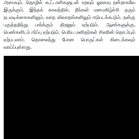
அமையும். தொழில் கூட்டாளிகளுடன் உறவும் ஓரளவு நன்றாகவே
இருக்கும். இந்தக் காலத்தில், நீங்கள் மனமகிழ்ச்சி தரும்
நடவடிக்கைகளிலும், வாத விவாதங்களிலும் ஈடுபடக்கூடும். நன்கு
பகுத்தறிந்து பார்க்கும் திறனும் ஏற்படும். ஆண்களுக்கு,
பெண்களிடம் ஈர்ப்பு ஏற்படும். பெரிய மனிதர்கள் சிலரின் தொடர்பும்
ஏற்படலாம். தொலைந்து போன பொருட்கள் கிடைக்கவும்
வாய்ப்புள்ளது.