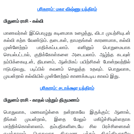
பரிகாரம்: மகா விஷ்ணு யந்திரம்
மிதுனம் ராசி - கல்வி
மாணவர்கள் இப்பொழுது கடினமாக உழைத்து, விடா முயற்சியுடன்
கல்வி கற்க வேண்டும். தடைகள், தாமதங்கள் காரணமாக, கல்வி
முன்னேற்றம் பாதிக்கப்படலாம். எனினும் பொறுமையாக
செயல்பட்டால், குறிக்கோள்களை அடையலாம். ஆழ்ந்த கடவுள்
நம்பிக்கையுடன், தியானம், ஆன்மிகப் பயிற்சிகள் போன்றவற்றில்
ஈடுபடுவது, படிப்பில் கவனம் செலுத்த உதவும். பொதுவாக,
முயன்றால் கல்வியில் முன்னேற்றம் காணக்கூடிய காலம் இது.
பரிகாரம்: சடாக்க்ஷர யந்திரம்
மிதுனம் ராசி - காதல் மற்றும் திருமணம்
பொதுவாக, மணவாழ்க்கை நன்றாகவே இருக்கும்; ஆனால்,
நீங்கள் முயன்றால், இதை மேலும் மகிழ்ச்சியுள்ளதாக
மாற்றிக்கொள்ளலாம். தம்பதிகளிடையே சில பிரச்சினைகள்
எழுந்தாலும், பொதுவாக திருமண பந்தம் திருப்தியாகவே