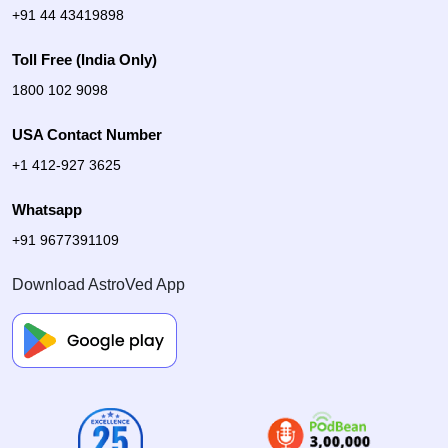
+91 44 43419898
Toll Free (India Only)
1800 102 9098
USA Contact Number
+1 412-927 3625
Whatsapp
+91 9677391109
Download AstroVed App