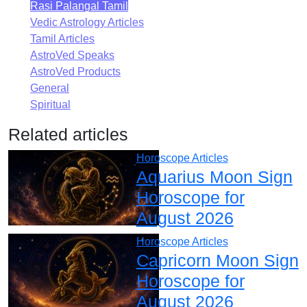
Rasi Palangal Tamil
Vedic Astrology Articles
Tamil Articles
AstroVed Speaks
AstroVed Products
General
Spiritual
Related articles
Horoscope Articles
Aquarius Moon Sign
Horoscope for
August 2026
Horoscope Articles
Capricorn Moon Sign
Horoscope for
August 2026