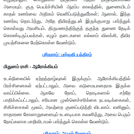
அமையும். குரு பெயர்ச்சியின் ஆரம்ப காலத்தில், துணையிடம்
காதல் உணர்வை அதிகம் வெளிப்படுத்துவீர்கள்; ஆனால், இந்த
உணர்வு தொடர்ந்து, அதே தீவிரத்துடன் இருக்குமாறு பார்த்துக்
கொள்வது அவசியம். திருமணத்திற்குத் தகுந்த துணை தேடிக்
கொண்டிருப்பவர்கள், எழும் தடைகளை எல்லாம் விலக்கி, தீவிர
முயற்சிகளை மேற்கொள்ள வேண்டும்.
பரிகாரம்: பார்வதி யந்திரம்
மிதுனம் ராசி - ஆரோக்கியம்
உடல்நிலையில் ஏற்றத்தாழ்வுகள் இருக்கும். ஆரோக்கியத்தில்
பிரச்சினைகள் ஏற்பட்டாலும், அவை கடுமையானதாக இருக்க
வாய்ப்பில்லை. ஆகவே நோய், நொடிகளால் சற்றே
பாதிக்கப்பட்டாலும், சரியான முன்னெச்சரிக்கை நடவடிக்கைகள்,
சிகிச்சைகள் மூலம், அவற்றை குணப்படுத்தி விடலாம். எனினும்,
சாதாரண கோளாறுகளையும் உடனடியாக கவனித்து, அவை பெரும்
நோய்களாக மாறிவிடாமல் பார்த்துக் கொள்ள வேண்டும்.
பரிகாரம்: ஆயுஷ் ஹோமம்