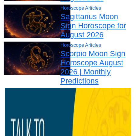
Horoscope Articles
Sagittarius Moon
Sign Horoscope for
August 2026
Horoscope Articles
Scorpio Moon Sign
Horoscope August
2026 | Monthly
Predictions