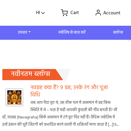
HI
Cart
Account
उपचार
ज्योतिष से बात करें
ब्लॉग्स
नवीनतम ब्लॉग्स
नवग्रह क्या हैं? 9 ग्रह, उनके रंग और पूजा
विधि
जब आप पैदा हुए थे, उस ठीक पल में आसमान में ग्रह किस
स्थिति में थे – पता है यही आपकी कुंडली की नींव बनती है? जी
हाँ, नवग्रह (Navagraha) सिर्फ आसमान में टंगे हुए पिंड नहीं हैं। वैदिक ज्योतिष में
इन्हें इंसान की पूरी ज़िंदगी को प्रभावित करने वाली नौ शक्तियाँ माना जाता है […]13...