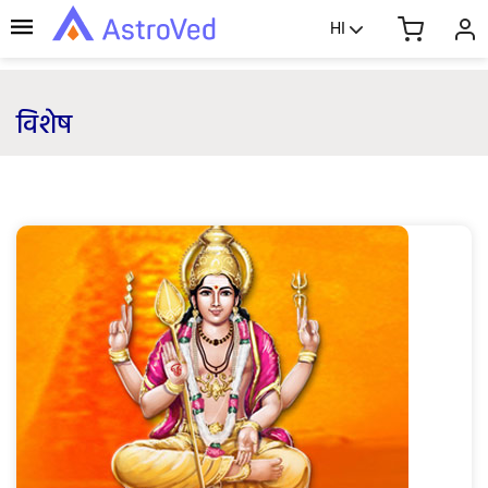
HI
विशेष