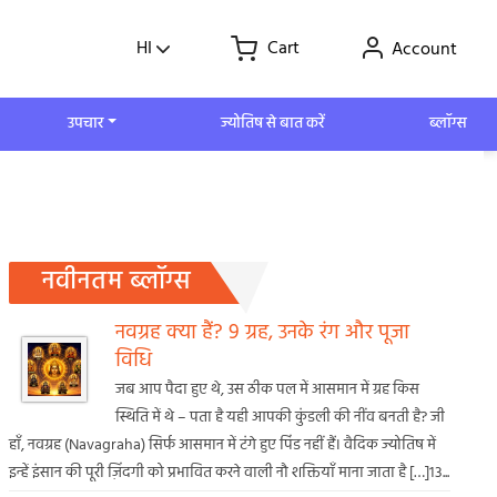
HI
Cart
Account
उपचार
ज्योतिष से बात करें
ब्लॉग्स
नवीनतम ब्लॉग्स
नवग्रह क्या हैं? 9 ग्रह, उनके रंग और पूजा
विधि
जब आप पैदा हुए थे, उस ठीक पल में आसमान में ग्रह किस
स्थिति में थे – पता है यही आपकी कुंडली की नींव बनती है? जी
हाँ, नवग्रह (Navagraha) सिर्फ आसमान में टंगे हुए पिंड नहीं हैं। वैदिक ज्योतिष में
इन्हें इंसान की पूरी ज़िंदगी को प्रभावित करने वाली नौ शक्तियाँ माना जाता है […]13...