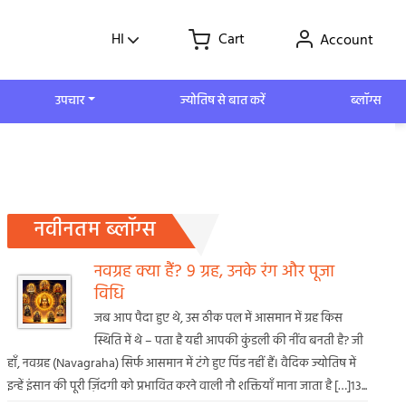
HI
Cart
Account
उपचार
ज्योतिष से बात करें
ब्लॉग्स
नवीनतम ब्लॉग्स
नवग्रह क्या हैं? 9 ग्रह, उनके रंग और पूजा
विधि
जब आप पैदा हुए थे, उस ठीक पल में आसमान में ग्रह किस
स्थिति में थे – पता है यही आपकी कुंडली की नींव बनती है? जी
हाँ, नवग्रह (Navagraha) सिर्फ आसमान में टंगे हुए पिंड नहीं हैं। वैदिक ज्योतिष में
इन्हें इंसान की पूरी ज़िंदगी को प्रभावित करने वाली नौ शक्तियाँ माना जाता है […]13...