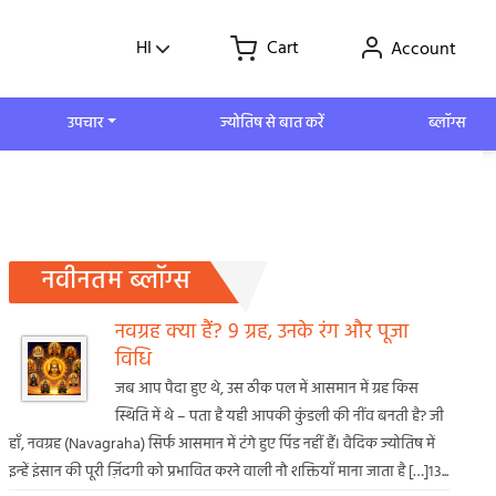
HI
Cart
Account
उपचार
ज्योतिष से बात करें
ब्लॉग्स
नवीनतम ब्लॉग्स
नवग्रह क्या हैं? 9 ग्रह, उनके रंग और पूजा
विधि
जब आप पैदा हुए थे, उस ठीक पल में आसमान में ग्रह किस
स्थिति में थे – पता है यही आपकी कुंडली की नींव बनती है? जी
हाँ, नवग्रह (Navagraha) सिर्फ आसमान में टंगे हुए पिंड नहीं हैं। वैदिक ज्योतिष में
इन्हें इंसान की पूरी ज़िंदगी को प्रभावित करने वाली नौ शक्तियाँ माना जाता है […]13...