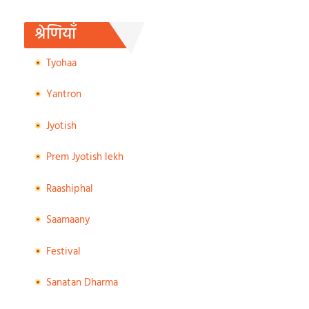
श्रेणियाँ
Tyohaa
Yantron
Jyotish
Prem Jyotish lekh
Raashiphal
Saamaany
Festival
Sanatan Dharma