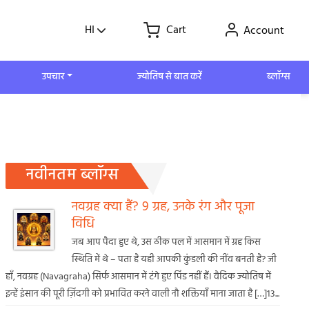
HI
Cart
Account
उपचार
ज्योतिष से बात करें
ब्लॉग्स
नवीनतम ब्लॉग्स
नवग्रह क्या हैं? 9 ग्रह, उनके रंग और पूजा
विधि
जब आप पैदा हुए थे, उस ठीक पल में आसमान में ग्रह किस
स्थिति में थे – पता है यही आपकी कुंडली की नींव बनती है? जी
हाँ, नवग्रह (Navagraha) सिर्फ आसमान में टंगे हुए पिंड नहीं हैं। वैदिक ज्योतिष में
इन्हें इंसान की पूरी ज़िंदगी को प्रभावित करने वाली नौ शक्तियाँ माना जाता है […]13...