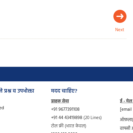
Next
े प्रश्न व उपभोक्ता
मदद चाहिए?
ग्राहक सेवा
ई - मेल
Ved
+91 9677391108
[email
+91 44 43419898
(20 Lines)
ऑफ़लाइ
टोल फ्री (भारत केवल)
वापसी 