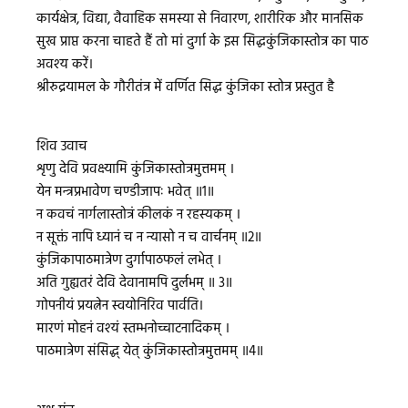
कार्यक्षेत्र, विद्या, वैवाहिक समस्या से निवारण, शारीरिक और मानसिक
सुख प्राप्त करना चाहते हैं तो मां दुर्गा के इस सिद्धकुंजिकास्तोत्र का पाठ
अवश्य करें।
श्रीरुद्रयामल के गौरीतंत्र में वर्णित सिद्ध कुंजिका स्तोत्र प्रस्तुत है
शिव उवाच
शृणु देवि प्रवक्ष्यामि कुंजिकास्तोत्रमुत्तमम् ।
येन मन्त्रप्रभावेण चण्डीजापः भवेत् ॥1॥
न कवचं नार्गलास्तोत्रं कीलकं न रहस्यकम् ।
न सूक्तं नापि ध्यानं च न न्यासो न च वार्चनम् ॥2॥
कुंजिकापाठमात्रेण दुर्गापाठफलं लभेत् ।
अति गुह्यतरं देवि देवानामपि दुर्लभम् ॥ 3॥
गोपनीयं प्रयत्नेन स्वयोनिरिव पार्वति।
मारणं मोहनं वश्यं स्तम्भनोच्चाटनादिकम् ।
पाठमात्रेण संसिद्ध् येत् कुंजिकास्तोत्रमुत्तमम् ॥4॥