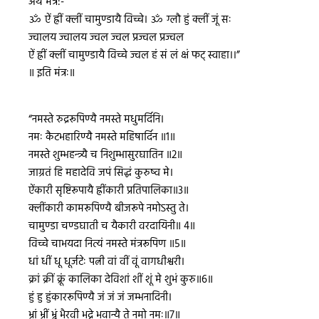
अथ मंत्र:-
ॐ ऐं ह्रीं क्लीं चामुण्डायै विच्चे। ॐ ग्लौ हुं क्लीं जूं सः
ज्वालय ज्वालय ज्वल ज्वल प्रज्वल प्रज्वल
ऐं ह्रीं क्लीं चामुण्डायै विच्चे ज्वल हं सं लं क्षं फट् स्वाहा।।”
॥ इति मंत्रः॥
“नमस्ते रुद्ररूपिण्यै नमस्ते मधुमर्दिनि।
नमः कैटभहारिण्यै नमस्ते महिषार्दिन ॥1॥
नमस्ते शुम्भहन्त्र्यै च निशुम्भासुरघातिन ॥2॥
जाग्रतं हि महादेवि जपं सिद्धं कुरुष्व मे।
ऐंकारी सृष्टिरूपायै ह्रींकारी प्रतिपालिका॥3॥
क्लींकारी कामरूपिण्यै बीजरूपे नमोऽस्तु ते।
चामुण्डा चण्डघाती च यैकारी वरदायिनी॥ 4॥
विच्चे चाभयदा नित्यं नमस्ते मंत्ररूपिण ॥5॥
धां धीं धू धूर्जटेः पत्नी वां वीं वूं वागधीश्वरी।
क्रां क्रीं क्रूं कालिका देविशां शीं शूं मे शुभं कुरु॥6॥
हुं हु हुंकाररूपिण्यै जं जं जं जम्भनादिनी।
भ्रां भ्रीं भ्रूं भैरवी भद्रे भवान्यै ते नमो नमः॥7॥