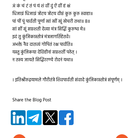
अं कं चं टं तं पं यं शं वीं दुं ऐं वीं हं क्षं
धिजाग्रं धिजाग्रं त्रोटय त्रोटय दीप्तं कुरु कुरु स्वाहा॥
पां पीं पूं पार्वती पूर्णा खां खीं खूं खेचरी तथा॥ 8॥
सां सीं सूं सप्तशती देव्या मंत्र सिद्धिं कुरुष्व मे॥
इदं तु कुंजिकास्तोत्रं मंत्रजागर्तिहेतवे।
अभक्ते नैव दातव्यं गोपितं रक्ष पार्वति॥
यस्तु कुंजिकया देविहीनां सप्तशतीं पठेत् ।
न तस्य जायते सिद्धिररण्ये रोदनं यथा॥
। इतिश्रीरुद्रयामले गौरीतंत्रे शिवपार्वती संवादे कुंजिकास्तोत्रं संपूर्णम् ।
Share the Blog Post