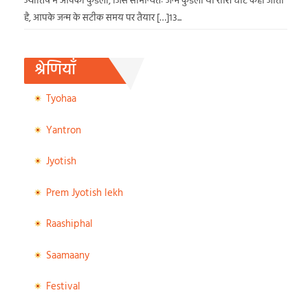
ज्योतिष में आपकी कुंडली, जिसे सामान्यतः जन्म कुंडली या राशि चार्ट कहा जाता
है, आपके जन्म के सटीक समय पर तैयार […]13...
श्रेणियाँ
Tyohaa
Yantron
Jyotish
Prem Jyotish lekh
Raashiphal
Saamaany
Festival