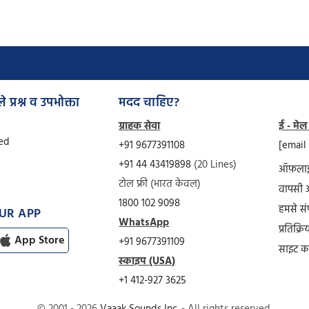
े प्रश्न व उपभोक्ता
मदद चाहिए?
ग्राहक सेवा
ई - मेल
Ved
+91 9677391108
[email
+91 44 43419898
(20 Lines)
ऑफ़लाइ
टोल फ्री (भारत केवल)
वापसी 
1800 102 9098
हमसे संप
UR APP
WhatsApp
प्रतिक्रि
App Store
+91 9677391109
साइट का
स्काइप (USA)
+1 412-927 3625