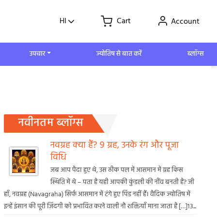
HI
Cart
Account
उपचार
ज्योतिष से बात करें
ब्लॉग्स
नवीनतम ब्लॉग्स
नवग्रह क्या हैं? 9 ग्रह, उनके रंग और पूजा
विधि
जब आप पैदा हुए थे, उस ठीक पल में आसमान में ग्रह किस
स्थिति में थे – पता है यही आपकी कुंडली की नींव बनती है? जी
हाँ, नवग्रह (Navagraha) सिर्फ आसमान में टंगे हुए पिंड नहीं हैं। वैदिक ज्योतिष में
इन्हें इंसान की पूरी ज़िंदगी को प्रभावित करने वाली नौ शक्तियाँ माना जाता है […]13...