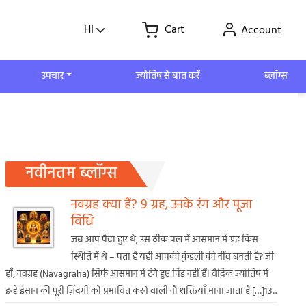
HI
Cart
Account
उपचार
ज्योतिष से बात करें
ब्लॉग्स
नवीनतम ब्लॉग्स
नवग्रह क्या हैं? 9 ग्रह, उनके रंग और पूजा
विधि
जब आप पैदा हुए थे, उस ठीक पल में आसमान में ग्रह किस
स्थिति में थे – पता है यही आपकी कुंडली की नींव बनती है? जी
हाँ, नवग्रह (Navagraha) सिर्फ आसमान में टंगे हुए पिंड नहीं हैं। वैदिक ज्योतिष में
इन्हें इंसान की पूरी ज़िंदगी को प्रभावित करने वाली नौ शक्तियाँ माना जाता है […]13...