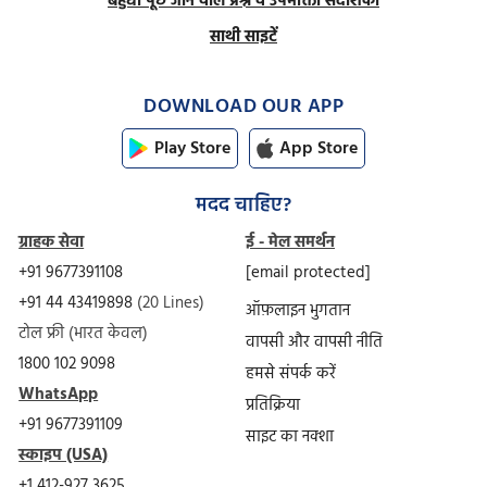
बहुधा पूछे जाने वाले प्रश्न व उपभोक्ता संदर्शिका
साथी साइटें
DOWNLOAD OUR APP
Play Store
App Store
मदद चाहिए?
ग्राहक सेवा
ई - मेल समर्थन
+91 9677391108
[email protected]
+91 44 43419898
(20 Lines)
ऑफ़लाइन भुगतान
टोल फ्री (भारत केवल)
वापसी और वापसी नीति
1800 102 9098
हमसे संपर्क करें
WhatsApp
प्रतिक्रिया
+91 9677391109
साइट का नक्शा
स्काइप (USA)
+1 412-927 3625