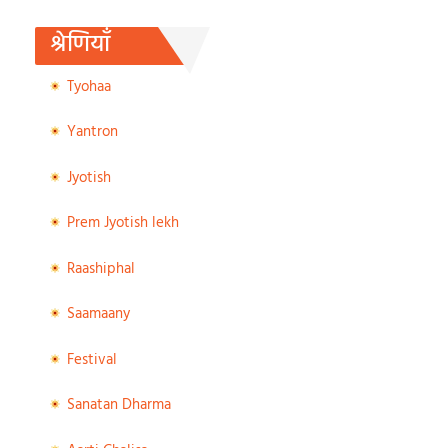
श्रेणियाँ
Tyohaa
Yantron
Jyotish
Prem Jyotish lekh
Raashiphal
Saamaany
Festival
Sanatan Dharma