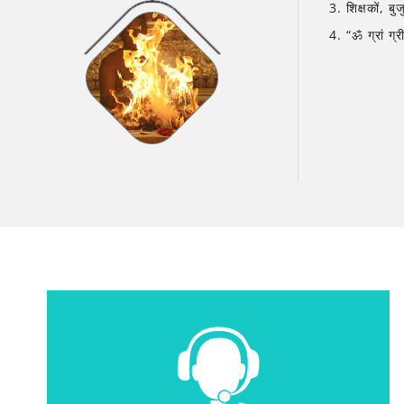
3. शिक्षकों, ब
4. “ॐ ग्रां ग्र