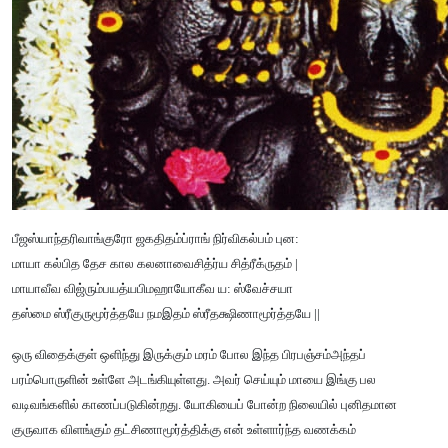
பீஜஸ்யாந்தரிவாங்குரோ ஜகதிதம்ப்ராங் நிர்விகல்பம் புன:
மாயா கல்பித தேச கால கலனாவைசித்ர்ய சித்ரீக்ருதம் |
மாயாவீவ விஜ்ரும்பயத்யபிமஹாயோகீவ ய: ஸ்வேச்சயா
தஸ்மை ஸ்ரீகுருமூர்த்தயே நமஇதம் ஸ்ரீதக்ஷிணாமூர்த்தயே ||
ஒரு விதைக்குள் ஒளிந்து இருக்கும் மரம் போல இந்த பிரபஞ்சம்அந்தப்
பரம்பொருளின் உள்ளே அடங்கியுள்ளது. அவர் செய்யும் மாயை இங்கு பல
வடிவங்களில் காணப்படுகின்றது. யோகியைப் போன்ற நிலையில் புனிதமான
குருவாக விளங்கும் தட்சிணாமூர்த்திக்கு என் உள்ளார்ந்த வணக்கம்