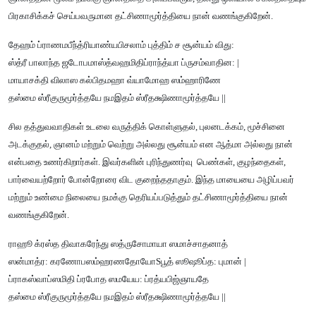
பிரகாசிக்கச் செய்பவருமான தட்சிணாமூர்த்தியை நான் வணங்குகிறேன்.
தேஹம் ப்ராணமபீந்த்ரியாண்யபிசலாம் புத்திம் ச சூன்யம் விது:
ஸ்த்ரீ பாலாந்த ஜடோபமாஸ்த்வஹமிதிப்ராந்த்யா ப்ருசம்வாதின: |
மாயாசக்தி விலாஸ கல்பிதமஹா வ்யாமோஹ ஸம்ஹாரிணே
தஸ்மை ஸ்ரீகுருமூர்த்தயே நமஇதம் ஸ்ரீதக்ஷிணாமூர்த்தயே ||
சில தத்துவவாதிகள் உடலை வருத்திக் கொள்ளுதல், புலனடக்கம், மூச்சினை
அடக்குதல், ஞானம் மற்றும் வெற்று அல்லது சூன்யம் என ஆத்மா அல்லது நான்
என்பதை உணர்கிறார்கள். இவர்களின் புரிந்துணர்வு பெண்கள், குழந்தைகள்,
பார்வையற்றோர் போன்றோரை விட குறைந்ததாகும். இந்த மாயையை அழிப்பவர்
மற்றும் உண்மை நிலையை நமக்கு தெரியப்படுத்தும் தட்சிணாமூர்த்தியை நான்
வணங்குகிறேன்.
ராஹூ க்ரஸ்த திவாகரேந்து ஸத்ருசோமாயா ஸமாச்சாதனாத்
ஸன்மாத்ர: கரணோபஸம்ஹரணதோயோSபூத் ஸூஷூப்த: புமான் |
ப்ராகஸ்வாப்ஸமிதி ப்ரபோத ஸமயேய: ப்ரத்யபிஜ்ஞாயதே
தஸ்மை ஸ்ரீகுருமூர்த்தயே நமஇதம் ஸ்ரீதக்ஷிணாமூர்த்தயே ||