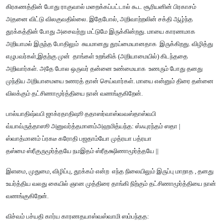
கிரகணத்தின் போது ராகுவால் மறைக்கப்பட்டால் கூட சூரியனின் பிரகாசம்
அதனை விட்டு விலகுவதில்லை. இதேபோல், அறிவாற்றலின் சக்தி ஆழ்ந்த
தூக்கத்தின் போது அசைவற்று மட்டுமே இருக்கின்றது. மாயை காரணமாக
அறியாமல் இருந்த போதிலும் சுயமானது தூய்மையானதாக இருக்கிறது. விழித்து
எழுபவர்கள்,இதற்கு முன் தாங்கள் உறங்கிக் (அறியாமையில்) கிடந்ததை
அறிவார்கள். அதே போல ஒருவர் தன்னை உண்மையாக உணரும் போது தனது
முந்திய அறியாமையை உணரத் தான் செய்வார்கள். மாயை என்னும் திரை தன்னை
விலக்கும் தட்சிணாமூர்த்தியை நான் வணங்குகிறேன்.
பால்யாதிஷ்வபி ஜாக்ரதாதிஷூ ததாஸர்வாஸ்வவஸ்தாஸ்வபி
வ்யாவ்ருத்தாஸூ அனுவர்த்தமானம்அஹமித்யந்த: ஸ்ஃபுரந்தம் ஸதா |
ஸ்வாத்மானம் ப்ரகடீ கரோதி பஜதாம்யோ முத்ரயா பத்ரயா
தஸ்மை ஸ்ரீகுருமூர்த்தயே நமஇதம் ஸ்ரீதக்ஷிணாமூர்த்தயே ||
இளமை, முதுமை, விழிப்பு, தூக்கம் என்ற எந்த நிலையிலும் இருப்பு மாறாத , தனது
உயர்த்திய வலது கையில் ஞான முத்திரை தாங்கி நிற்கும் தட்சிணாமூர்த்தியை நான்
வணங்குகிறேன்.
விச்வம் பச்யதி கார்ய காரணதயாஸ்வஸ்வாமி ஸம்பந்தத: