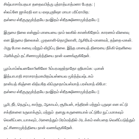
சிஷ்யாசார்யதயா ததைவபித்ரு புத்ராத்யாத்மனா பேதத: |
ஸ்வப்னே ஜாக்ரதி வா ய ஏஷபுருஷோ மாயா பரிப்ராமித:
தஸ்மை ஸ்ரீகுருமூர்த்தயே நமஇதம் ஸ்ரீதக்ஷிணாமூர்த்தயே ||
இருமை நிலை என்னும் மாயையை நாம் உலகில் காண்கிறோம். காரணம் விளைவு
என இருமை நிலைகள். முதலாளி-தொழிலாளி, ஆசிரியர்-மாணவர், தந்தை-மகன்.
அது போல கனவு மற்றும் விழிப்பு நிலை. இந்த மாயைத் திரையை நீக்கி தெளிவை
அளிக்கும் தட்சிணாமூர்த்தியை நான் வணங்குகிறேன்.
பூரம்பாம்ஸ்யனலோSனிலோ Sம்பரமஹர்நாதோ ஹிமாம்சு: புமான்
இத்யாபாதி சராசராத்மகமிதம்யஸ்யைவ மூர்த்த்யஷ்டகம்
நான்யத் கிஞ்சன வித்யதே விம்ருசதாம்யஸ்மாத் பரஸ்மாத் விபோ:
தஸ்மை ஸ்ரீகுருமூர்த்தயே நமஇதம் ஸ்ரீதக்ஷிணாமூர்த்தயே ||
பூமி, நீர், நெருப்பு, காற்று, ஆகாயம், சூரியன், சந்திரன் மற்றும் புருஷா என எட்டு
சக்திகளை உருவாக்கும், மற்றும் தனது கருணையால் மட்டுமே நுட்பமாகவும்
வெளிப்படையாகவும், அனைத்தும் பிரம்மத்தில் அடக்கம் என்பதை வெளிப்படுத்தும்
தட்சிணாமூர்த்தியை நான் வணங்குகிறேன்.