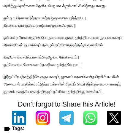
அளித்து அவர்களை தெளிவு பெற வைக்கும் காட்சி விந்தையானது.
ஓம் நம: ப்ரணவார்த்தாய சுத்த ஜ்ஞானைக மூர்த்தயே |
நிர்மலாய ப்ரசாந்தாய தக்ஷிணாமூர்த்தயே நம: ||
ஓம் என்ற பிரணவத்தின் பொருளாகவும், ஞான மூர்த்தியாகவும், தூயமயாகவும்
அமைதியின் ரூபமாகவும் திகழும் தட்சிணாமூர்த்திக்கு வணக்கம்.
நிதயே ஸர்வ வித்யானாம்பிஷஜே பவ ரோகிணாம் |
குரவே ஸர்வ லோகானாம்தக்ஷிணாமூர்த்தயே நம: ||
இந்தப் பிரபஞ்சத்திற்கே குருவாகவும், ஜனனம் மரணம் என்ற பிறவிக் கடலின்
அலையால் பாதிக்கப்பட்டுள்ள மக்களின் பிறவிப் பிணி தீர்க்கும் கடவுளாகவும்,
ஞானக் களஞ்சியமாகத் திகழும் தட்சிணாமூர்த்திக்கு வணக்கம்..
Don’t forgot to Share this Article!
Tags: