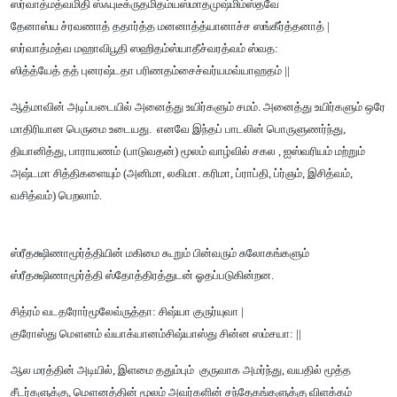
ஸர்வாத்மத்வமிதி ஸ்ஃபுடீக்ருதமிதம்யஸ்மாதமுஷ்மிம்ஸ்தவே
தேனாஸ்ய ச்ரவணாத் ததார்த்த மனனாத்த்யானாச்ச ஸங்கீர்த்தனாத் |
ஸர்வாத்மத்வ மஹாவிபூதி ஸஹிதம்ஸ்யாதீச்வரத்வம் ஸ்வத:
ஸித்த்யேத் தத் புனரஷ்டதா பரிணதம்சைச்வர்யமவ்யாஹதம் ||
ஆத்மாவின் அடிப்படையில் அனைத்து உயிர்களும் சமம். அனைத்து உயிர்களும் ஒரே
மாதிரியான பெருமை உடையது. எனவே இந்தப் பாடலின் பொருளுணர்ந்து,
தியானித்து, பாராயணம் (பாடுவதன்) மூலம் வாழ்வில் சகல , ஐஸ்வரியம் மற்றும்
அஷ்டமா சித்திகளையும் (அனிமா, லகிமா. கரிமா, ப்ராப்தி, ப்ர்ஞம், இசித்வம்,
வசித்வம்) பெறலாம்.
ஸ்ரீதக்ஷிணாமூர்த்தியின் மகிமை கூறும் பின்வரும் சுலோகங்களும்
ஸ்ரீதக்ஷிணாமூர்த்தி ஸ்தோத்திரத்துடன் ஓதப்படுகின்றன.
சித்ரம் வடதரோர்மூலேவ்ருத்தா: சிஷ்யா குருர்யுவா |
குரோஸ்து மௌனம் வ்யாக்யானம்சிஷ்யாஸ்து சின்ன ஸம்சயா: ||
ஆல மரத்தின் அடியில், இளமை ததும்பும் குருவாக அமர்ந்து, வயதில் மூத்த
சீடர்களுக்கு, மௌனத்தின் மூலம் அவர்களின் சந்தேகங்களுக்கு விளக்கம்