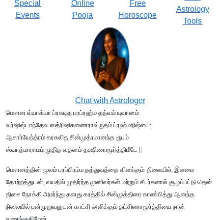
Special
Online
Free
Astrology
Events
Pooja
Horoscope
Tools
Chat with Astrologer
மௌன வ்யாக்யா ப்ரகடித பரப்ரஹ்ம தத்வம் யுவானம்
வர்ஷிஷ்டாந்தேவ ஸத்ரிஷிகணைராவ்ருதம் ப்ரஹ்மநிஷ்டை:
ஆசார்யேந்த்ரம் கரகலித சின்முத்ரமானந்த ரூபம்
ஸ்வாத்மாராமம் முதித வதனம் தக்ஷிணாமூர்த்திமீடே ||
மௌனத்தின் மூலம் பரப்பிரம்ம தத்துவத்தை விளக்கும் நிலையில், இளமை
தோற்றத்துடன், வயதில் முதிர்ந்த முனிவர்கள் மற்றும் சீடர்களால் சூழப்பட்டு தென்
திசை நோக்கி அமர்ந்து தனது கரத்தில் சின்முத்திரை காண்பித்து ஆனந்த
நிலையில் புன்முறுவலுடன் காட்சி அளிக்கும் தட்சிணாமூர்த்தியை நான்
வணங்குகிறேன்.