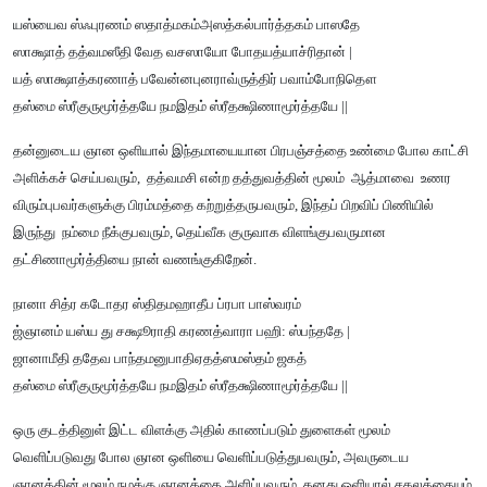
யஸ்யைவ ஸ்ஃபுரணம் ஸதாத்மகம்அஸத்கல்பார்த்தகம் பாஸதே
ஸாக்ஷாத் தத்வமஸீதி வேத வசஸாயோ போதயத்யாச்ரிதான் |
யத் ஸாக்ஷாத்கரணாத் பவேன்னபுனராவ்ருத்திர் பவாம்போநிதௌ
தஸ்மை ஸ்ரீகுருமூர்த்தயே நமஇதம் ஸ்ரீதக்ஷிணாமூர்த்தயே ||
தன்னுடைய ஞான ஒளியால் இந்தமாயையான பிரபஞ்சத்தை உண்மை போல காட்சி
அளிக்கச் செய்பவரும், தத்வமசி என்ற தத்துவத்தின் மூலம் ஆத்மாவை உணர
விரும்புபவர்களுக்கு பிரம்மத்தை கற்றுத்தருபவரும், இந்தப் பிறவிப் பிணியில்
இருந்து நம்மை நீக்குபவரும், தெய்வீக குருவாக விளங்குபவருமான
தட்சிணாமூர்த்தியை நான் வணங்குகிறேன்.
நானா சித்ர கடோதர ஸ்திதமஹாதீப ப்ரபா பாஸ்வரம்
ஜ்ஞானம் யஸ்ய து சக்ஷூராதி கரணத்வாரா பஹி: ஸ்பந்ததே |
ஜானாமீதி ததேவ பாந்தமனுபாதிஏதத்ஸமஸ்தம் ஜகத்
தஸ்மை ஸ்ரீகுருமூர்த்தயே நமஇதம் ஸ்ரீதக்ஷிணாமூர்த்தயே ||
ஒரு குடத்தினுள் இட்ட விளக்கு அதில் காணப்படும் துளைகள் மூலம்
வெளிப்படுவது போல ஞான ஒளியை வெளிப்படுத்துபவரும், அவருடைய
ஞானத்தின் மூலம் நமக்கு ஞானத்தை அளிப்பவரும், தனது ஒளியால் சகலத்தையும்