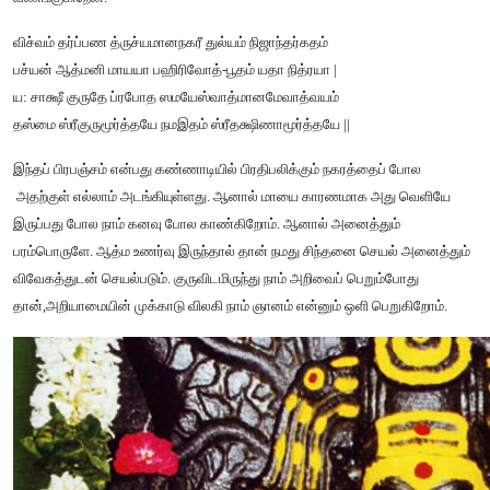
விச்வம் தர்ப்பண த்ருச்யமானநகரீ துல்யம் நிஜாந்தர்கதம்
பச்யன் ஆத்மனி மாயயா பஹிரிவோத்-பூதம் யதா நித்ரயா |
ய: சாக்ஷீ குருதே ப்ரபோத ஸமயேஸ்வாத்மானமேவாத்வயம்
தஸ்மை ஸ்ரீகுருமூர்த்தயே நமஇதம் ஸ்ரீதக்ஷிணாமூர்த்தயே ||
இந்தப் பிரபஞ்சம் என்பது கண்ணாடியில் பிரதிபலிக்கும் நகரத்தைப் போல
அதற்குள் எல்லாம் அடங்கியுள்ளது. ஆனால் மாயை காரணமாக அது வெளியே
இருப்பது போல நாம் கனவு போல காண்கிறோம். ஆனால் அனைத்தும்
பரம்பொருளே. ஆத்ம உணர்வு இருந்தால் தான் நமது சிந்தனை செயல் அனைத்தும்
விவேகத்துடன் செயல்படும். குருவிடமிருந்து நாம் அறிவைப் பெறும்போது
தான்,அறியாமையின் முக்காடு விலகி நாம் ஞானம் என்னும் ஒளி பெறுகிறோம்.