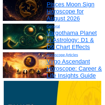
Pisces Moon Sign
Horoscope for
August 2026
General
Vargothama Planet
in Astrology: D1 &
D9 Chart Effects
Horoscope Articles
Virgo Ascendant
Horoscope: Career &
Life Insights Guide