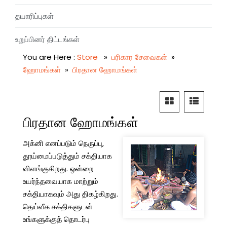
தயாரிப்புகள்
உறுப்பினர் திட்டங்கள்
You are Here :
Store
»
பரிகார சேவைகள்
»
ஹோமங்கள்
»
பிரதான ஹோமங்கள்
பிரதான ஹோமங்கள்
அக்னி எனப்படும் நெருப்பு,
தூய்மைப்படுத்தும் சக்தியாக
விளங்குகிறது. ஒன்றை
உயர்ந்தவையாக மாற்றும்
சக்தியாகவும் அது திகழ்கிறது.
தெய்வீக சக்திகளுடன்
உங்களுக்குத் தொடர்பு