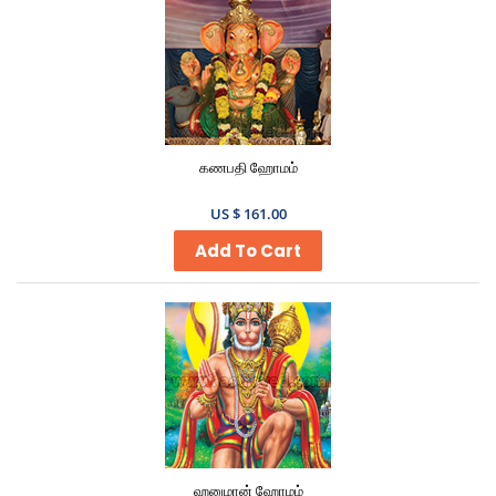
கணபதி ஹோமம்
US $ 161.00
Add To Cart
ஹனுமான் ஹோமம்