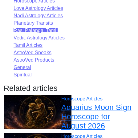
Horoscope Articles
Love Astrology Articles
Nadi Astrology Articles
Planetary Transits
Rasi Palangal Tamil
Vedic Astrology Articles
Tamil Articles
AstroVed Speaks
AstroVed Products
General
Spiritual
Related articles
Horoscope Articles
Aquarius Moon Sign
Horoscope for
August 2026
Horoscope Articles