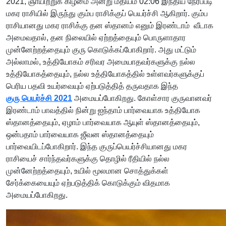
2021, ஞாயிற்றுக் கிழமை அன்று மதியம் 02:06 இந்திய நேரப்படி
மகர ராசியில் இருந்து கும்ப ராசிக்குப் பெயர்ச்சி ஆகிறார். கும்ப
ராசியானது மகர ராசிக்கு தன ஸ்தானம் எனும் இரண்டாம் வீடாக
அமைவதால், தன நிலையில் ஏற்றத்தையும் பொருளாதார
முன்னேற்றத்தையும் குரு கொடுக்கப்போகிறார். அது மட்டும்
அல்லாமல், உத்தியோகம் சரிவர அமையாதவர்களுக்கு நல்ல
உத்தியோகத்தையும், நல்ல உத்தியோகத்தில் உள்ளவர்களுக்குப்
பெரிய பதவி உயர்வையும் ஏற்படுத்தித் தருவதாக இந்த
குரு பெயர்ச்சி 2021
அமையப்போகிறது. கோள்சார குருவானவர்
இரண்டாம் பாவத்தில் நின்று ஐந்தாம் பார்வையாக உத்தியோக
ஸ்தானத்தையும், ஏழாம் பார்வையாக ஆயுள் ஸ்தானத்தையும்,
ஒன்பதாம் பார்வையாக ஜீவன ஸ்தானத்தையும்
பார்வையிடப்போகிறார். இந்த குருப்பெயர்ச்சியானது மகர
ராசியைச் சார்ந்தவர்களுக்கு தொழில் ரீதியில் நல்ல
முன்னேற்றத்தையும், உயில் மூலமான சொத்துக்கள்
சேர்க்கையையும் ஏற்படுத்திக் கொடுக்கும் விதமாக
அமையப்போகிறது.