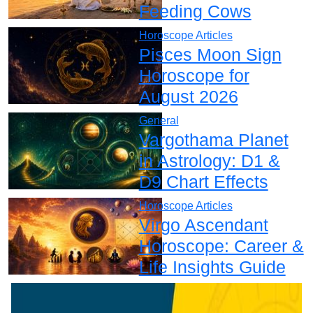
Feeding Cows
Horoscope Articles
Pisces Moon Sign
Horoscope for
August 2026
General
Vargothama Planet
in Astrology: D1 &
D9 Chart Effects
Horoscope Articles
Virgo Ascendant
Horoscope: Career &
Life Insights Guide