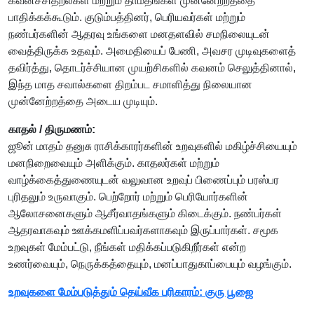
கவனச்சிதறல்கள் மற்றும் தாமதங்கள் முன்னேற்றத்தை
பாதிக்கக்கூடும். குடும்பத்தினர், பெரியவர்கள் மற்றும்
நண்பர்களின் ஆதரவு உங்களை மனதளவில் சமநிலையுடன்
வைத்திருக்க உதவும். அமைதியைப் பேணி, அவசர முடிவுகளைத்
தவிர்த்து, தொடர்ச்சியான முயற்சிகளில் கவனம் செலுத்தினால்,
இந்த மாத சவால்களை திறம்பட சமாளித்து நிலையான
முன்னேற்றத்தை அடைய முடியும்.
காதல் / திருமணம்:
ஜூன் மாதம் தனுசு ராசிக்காரர்களின் உறவுகளில் மகிழ்ச்சியையும்
மனநிறைவையும் அளிக்கும். காதலர்கள் மற்றும்
வாழ்க்கைத்துணையுடன் வலுவான உறவுப் பிணைப்பும் பரஸ்பர
புரிதலும் உருவாகும். பெற்றோர் மற்றும் பெரியோர்களின்
ஆலோசனைகளும் ஆசீர்வாதங்களும் கிடைக்கும். நண்பர்கள்
ஆதரவாகவும் ஊக்கமளிப்பவர்களாகவும் இருப்பார்கள். சமூக
உறவுகள் மேம்பட்டு, நீங்கள் மதிக்கப்படுகிறீர்கள் என்ற
உணர்வையும், நெருக்கத்தையும், மனப்பாதுகாப்பையும் வழங்கும்.
உறவுகளை மேம்படுத்தும் தெய்வீக பரிகாரம்: குரு பூஜை