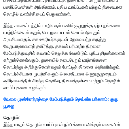
பிசியோதெரபிஸ்ட்கள், திரைப்படத் துறையினர் மற்றும் விமானப்
பணிப்பெண்கள் அங்கீகாரம், புதிய வாய்ப்புகள் மற்றும் நிலையான
தொழில் வளர்ச்சியைப் பெறுவார்கள்.
இந்த காலகட்டத்தில் மாறிவரும் பணிச்சூழலுக்கு ஏற்ப தங்களை
மாற்றிக்கொள்வதும், பொறுமையுடன் செயல்படுவதும்
அவசியமாகும். சக ஊழியர்களுடன் தேவையற்ற கருத்து
வேறுபாடுகளைத் தவிர்த்து, தகவல் பரிமாற்ற திறனை
மேம்படுத்துவதில் கவனம் செலுத்த வேண்டும். புதிய திறன்களைக்
கற்றுக்கொள்வதும், துறையில் நடைபெறும் மாற்றங்களை
தொடர்ந்து அறிந்துகொள்வதும் போட்டித் திறனை அதிகரிக்கும்.
தொடர்ச்சியான முயற்சிகளும் அமைதியான அணுகுமுறையும்
எதிர்காலத்தில் சிறந்த தெளிவு, நிலைத்தன்மை மற்றும் தொழில்
வாய்ப்புகளை வழங்கும்.
வேலை முன்னேற்றத்தை மேம்படுத்தும் தெய்வீக பரிகாரம்: குரு
பூஜை
தொழில்:
இந்த மாதம் தொழில் வாய்ப்புகள் நம்பிக்கையளிக்கும் வகையில்