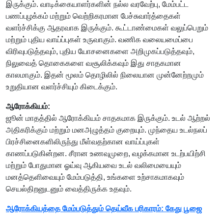
இருக்கும். வாடிக்கையாளர்களின் நல்ல வரவேற்பு, மேம்பட்ட
பணப்புழக்கம் மற்றும் வெற்றிகரமான பேச்சுவார்த்தைகள்
வளர்ச்சிக்கு ஆதரவாக இருக்கும். கூட்டாண்மைகள் வலுப்பெறும்
மற்றும் புதிய வாய்ப்புகள் உருவாகும். வணிக வலையமைப்பை
விரிவுபடுத்தவும், புதிய யோசனைகளை அறிமுகப்படுத்தவும்,
நிலுவைத் தொகைகளை வசூலிக்கவும் இது சாதகமான
காலமாகும். இதன் மூலம் தொழிலில் நிலையான முன்னேற்றமும்
உறுதியான வளர்ச்சியும் கிடைக்கும்.
ஆரோக்கியம்:
ஜூன் மாதத்தில் ஆரோக்கியம் சாதகமாக இருக்கும். உடல் ஆற்றல்
அதிகரிக்கும் மற்றும் மனஅழுத்தம் குறையும். முந்தைய உடல்நலப்
பிரச்சினைகளிலிருந்து மீள்வதற்கான வாய்ப்புகள்
காணப்படுகின்றன. சீரான உணவுமுறை, வழக்கமான உடற்பயிற்சி
மற்றும் போதுமான ஓய்வு ஆகியவை உடல் வலிமையையும்
மனத்தெளிவையும் மேம்படுத்தி, உங்களை உற்சாகமாகவும்
செயல்திறனுடனும் வைத்திருக்க உதவும்.
ஆரோக்கியத்தை மேம்படுத்தும் தெய்வீக பரிகாரம்: கேது பூஜை