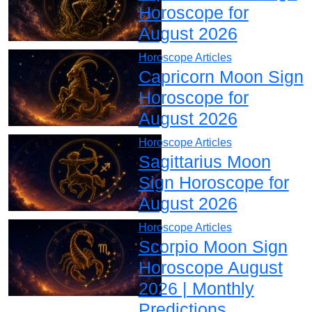
Horoscope for
August 2026
Horoscope Articles
Capricorn Moon Sign
Horoscope for
August 2026
Horoscope Articles
Sagittarius Moon
Sign Horoscope for
August 2026
Horoscope Articles
Scorpio Moon Sign
Horoscope August
2026 | Monthly
Predictions