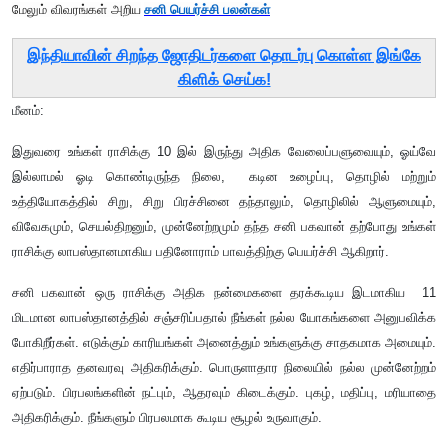
மேலும் விவரங்கள் அறிய
சனி பெயர்ச்சி பலன்கள்
இந்தியாவின் சிறந்த ஜோதிடர்களை தொடர்பு கொள்ள இங்கே
கிளிக் செய்க!
மீனம்:
இதுவரை உங்கள் ராசிக்கு 10 இல் இருந்து அதிக வேலைப்பளுவையும்
, ஓய்வே
இல்லாமல் ஓடி கொண்டிருந்த நிலை, கடின உழைப்பு, தொழில் மற்றும்
உத்தியோகத்தில் சிறு, சிறு பிரச்சினை தந்தாலும், தொழிலில் ஆளுமையும்,
விவேகமும், செயல்திறனும், முன்னேற்றமும் தந்த சனி பகவான் தற்போது உங்கள்
ராசிக்கு லாபஸ்தானமாகிய பதினோராம் பாவத்திற்கு பெயர்ச்சி ஆகிறார்.
சனி பகவான் ஒரு ராசிக்கு அதிக நன்மைகளை தரக்கூடிய இடமாகிய 11
மிடமான லாபஸ்தானத்தில் சஞ்சரிப்பதால் நீங்கள் நல்ல யோகங்களை அனுபவிக்க
போகிறீர்கள். எடுக்கும் காரியங்கள் அனைத்தும் உங்களுக்கு சாதகமாக அமையும்.
எதிர்பாராத தனவரவு அதிகரிக்கும். பொருளாதார நிலையில் நல்ல முன்னேற்றம்
ஏற்படும். பிரபலங்களின் நட்பும்
, ஆதரவும் கிடைக்கும். புகழ், மதிப்பு, மரியாதை
அதிகரிக்கும். நீங்களும் பிரபலமாக கூடிய சூழல் உருவாகும்.