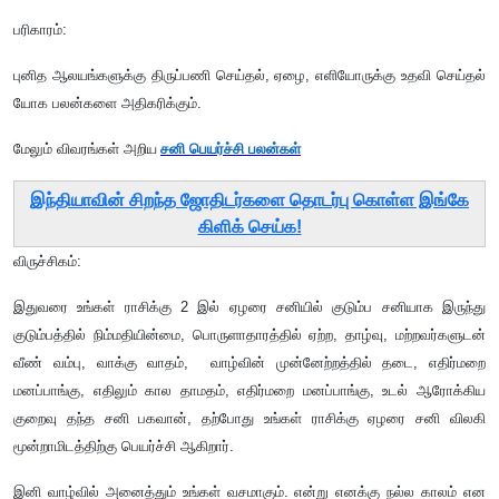
பரிகாரம்:
புனித ஆலயங்களுக்கு திருப்பணி செய்தல்
, ஏழை, எளியோருக்கு உதவி செய்தல்
யோக பலன்களை அதிகரிக்கும்.
மேலும் விவரங்கள் அறிய
சனி பெயர்ச்சி பலன்கள்
இந்தியாவின் சிறந்த ஜோதிடர்களை தொடர்பு கொள்ள இங்கே
கிளிக் செய்க!
விருச்சிகம்:
இதுவரை உங்கள் ராசிக்கு 2 இல் ஏழரை சனியில் குடும்ப சனியாக இருந்து
குடும்பத்தில் நிம்மதியின்மை
, பொருளாதாரத்தில் ஏற்ற, தாழ்வு, மற்றவர்களுடன்
வீண் வம்பு, வாக்கு வாதம், வாழ்வின் முன்னேற்றத்தில் தடை, எதிர்மறை
மனப்பாங்கு, எதிலும் கால தாமதம், எதிர்மறை மனப்பாங்கு, உடல் ஆரோக்கிய
குறைவு தந்த சனி பகவான், தற்போது உங்கள் ராசிக்கு ஏழரை சனி விலகி
மூன்றாமிடத்திற்கு பெயர்ச்சி ஆகிறார்.
இனி வாழ்வில் அனைத்தும் உங்கள் வசமாகும். என்று எனக்கு நல்ல காலம் என