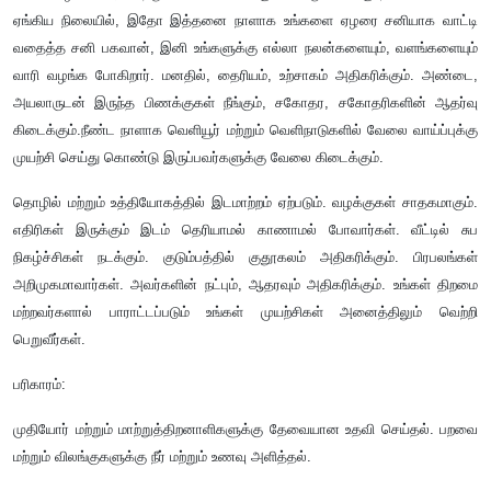
ஏங்கிய நிலையில்
, இதோ இத்தனை நாளாக உங்களை ஏழரை சனியாக வாட்டி
வதைத்த சனி பகவான், இனி உங்களுக்கு எல்லா நலன்களையும், வளங்களையும்
வாரி வழங்க போகிறார். மனதில், தைரியம், உற்சாகம் அதிகரிக்கும். அண்டை,
அயலாருடன் இருந்த பிணக்குகள் நீங்கும், சகோதர, சகோதரிகளின் ஆதர்வு
கிடைக்கும்.நீண்ட நாளாக வெளியூர் மற்றும் வெளிநாடுகளில் வேலை வாய்ப்புக்கு
முயற்சி செய்து கொண்டு இருப்பவர்களுக்கு வேலை கிடைக்கும்.
தொழில் மற்றும் உத்தியோகத்தில் இடமாற்றம் ஏற்படும். வழக்குகள் சாதகமாகும்.
எதிரிகள் இருக்கும் இடம் தெரியாமல் காணாமல் போவார்கள்
. வீட்டில் சுப
நிகழ்ச்சிகள் நடக்கும். குடும்பத்தில் குதூகலம் அதிகரிக்கும். பிரபலங்கள்
அறிமுகமாவார்கள். அவர்களின் நட்பும், ஆதரவும் அதிகரிக்கும். உங்கள் திறமை
மற்றவர்களால் பாராட்டப்படும் உங்கள் முயற்சிகள் அனைத்திலும் வெற்றி
பெறுவீர்கள்.
பரிகாரம்:
முதியோர் மற்றும் மாற்றுத்திறனாளிகளுக்கு தேவையான உதவி செய்தல். பறவை
மற்றும் விலங்குகளுக்கு நீர் மற்றும் உணவு அளித்தல்.