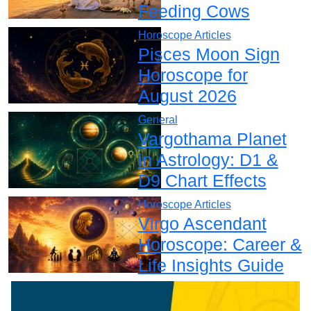
Feeding Cows
Horoscope Articles
Pisces Moon Sign
Horoscope for
August 2026
General
Vargothama Planet
in Astrology: D1 &
D9 Chart Effects
Horoscope Articles
Virgo Ascendant
Horoscope: Career &
Life Insights Guide