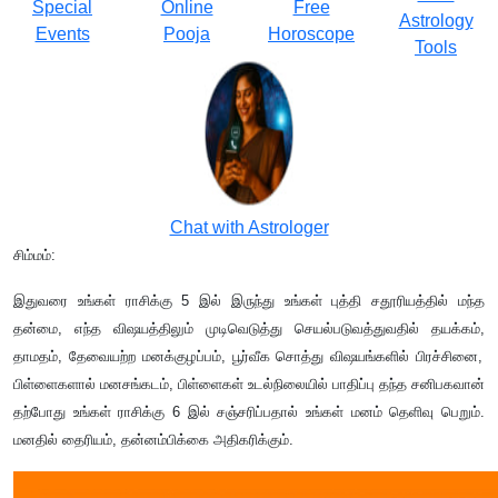
Special
Online
Free
Astrology
Events
Pooja
Horoscope
Tools
Chat with Astrologer
சிம்மம்:
இதுவரை உங்கள் ராசிக்கு 5 இல் இருந்து உங்கள் புத்தி சதூரியத்தில் மந்த
தன்மை
,
எந்த விஷயத்திலும் முடிவெடுத்து செயல்படுவத்துவதில் தயக்கம்
,
தாமதம்
,
தேவையற்ற மனக்குழப்பம்
,
பூர்வீக சொத்து விஷயங்களில் பிரச்சினை
,
பிள்ளைகளால் மனசங்கடம்
,
பிள்ளைகள் உடல்நிலையில் பாதிப்பு தந்த சனிபகவான்
தற்போது உங்கள் ராசிக்கு 6 இல் சஞ்சரிப்பதால் உங்கள் மனம் தெளிவு பெறும்.
மனதில் தைரியம்
,
தன்னம்பிக்கை அதிகரிக்கும்.