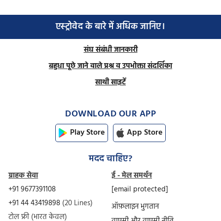
एस्ट्रोवेद के बारे में अधिक जानिए।
संघ संबंधी जानकारी
बहुधा पूछे जाने वाले प्रश्न व उपभोक्ता संदर्शिका
साथी साइटें
DOWNLOAD OUR APP
Play Store
App Store
मदद चाहिए?
ग्राहक सेवा
ई - मेल समर्थन
+91 9677391108
[email protected]
+91 44 43419898
(20 Lines)
ऑफ़लाइन भुगतान
टोल फ्री (भारत केवल)
वापसी और वापसी नीति