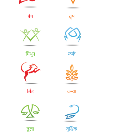
मेष
वृष
मिथुन
कर्क
सिंह
कन्या
तुला
वृश्चिक