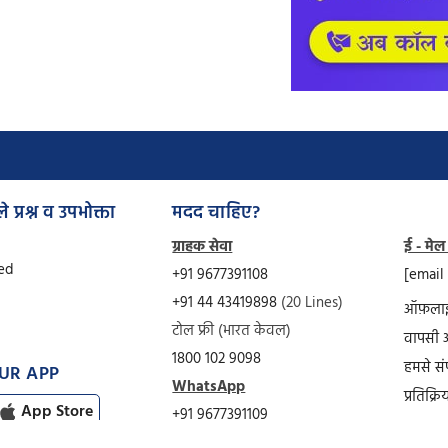
े प्रश्न व उपभोक्ता
मदद चाहिए?
ग्राहक सेवा
ई - मेल
Ved
+91 9677391108
[email
+91 44 43419898
(20 Lines)
ऑफ़लाइ
टोल फ्री (भारत केवल)
वापसी 
1800 102 9098
हमसे संप
UR APP
WhatsApp
प्रतिक्रि
App Store
+91 9677391109
साइट का
स्काइप (USA)