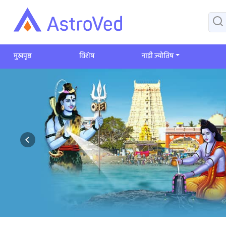
मुखपृष्ठ
विशेष
​नाड़ी ज्योतिष