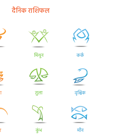
दैनिक राशिफल
मिथुन
कर्क
ा
तुला
वृश्चिक
र
कुंभ
मीन