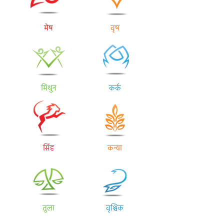
मेष
वृष
मिथुन
कर्क
सिंह
कन्या
तुला
वृश्चिक