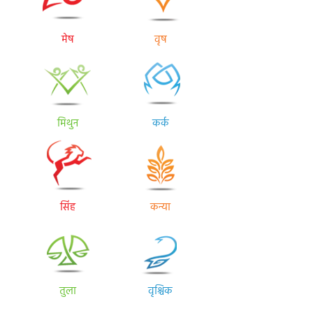
मेष
वृष
मिथुन
कर्क
सिंह
कन्या
तुला
वृश्चिक