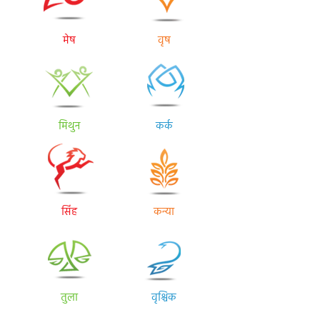
मेष
वृष
मिथुन
कर्क
सिंह
कन्या
तुला
वृश्चिक