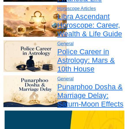
Horoscope Articles
Libra Ascendant
Horoscope: Career,
Wealth & Life Guide
General
Police Career in
Astrology: Mars &
10th House
General
Punarphoo Dosha &
Marriage Delay:
Saturn-Moon Effects