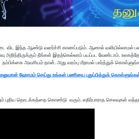
்டை விட இந்த ஆண்டு வளர்ச்சி காணப்படும். ஆனால் வலியில்லாமல
ளிவு அறிந்திருக்கும் நீங்கள் இதற்கெல்லாம் பயப்பட வேண்டாம். உலகத்
 நம்பிக்கை அவசியம் தான். அது வரம்பு மீறாமல் பார்த்துக் கொள்ளுங்கள
னுமான் ஹோமம் செய்து உங்கள் பணியை புதுப்பித்துக் கொள்ளுங்கள
யிலும் புதிய தொடக்கத்தை கொண்டு வரும். எதிர்பாராத செலவுகள் வந