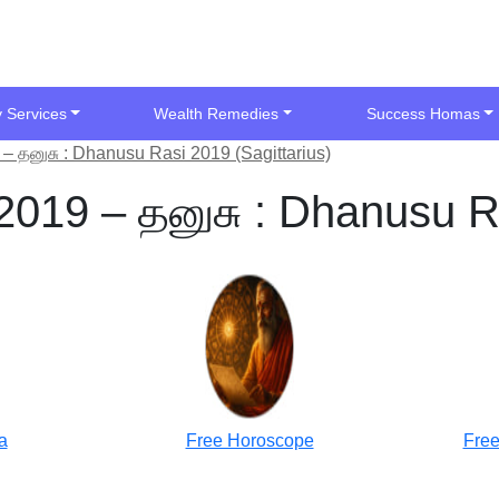
y Services
Wealth Remedies
Success Homas
 – தனுசு : Dhanusu Rasi 2019 (Sagittarius)
 2019 – தனுசு : Dhanusu R
a
Free Horoscope
Free