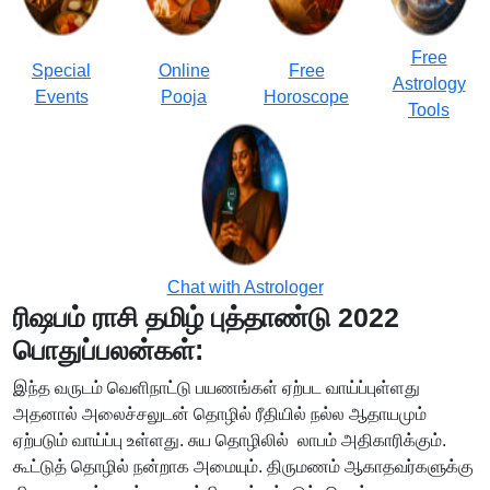
Free
Special
Online
Free
Astrology
Events
Pooja
Horoscope
Tools
Chat with Astrologer
ரிஷபம் ராசி தமிழ் புத்தாண்டு 2022
பொதுப்பலன்கள்:
இந்த வருடம் வெளிநாட்டு பயணங்கள் ஏற்பட வாய்ப்புள்ளது
அதனால் அலைச்சலுடன் தொழில் ரீதியில் நல்ல ஆதாயமும்
ஏற்படும் வாய்ப்பு உள்ளது. சுய தொழிலில் லாபம் அதிகாரிக்கும்.
கூட்டுத் தொழில் நன்றாக அமையும். திருமணம் ஆகாதவர்களுக்கு