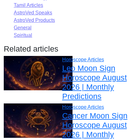
Tamil Articles
AstroVed Speaks
AstroVed Products
General
Spiritual
Related articles
Horoscope Articles
Leo Moon Sign
Horoscope August
2026 | Monthly
Predictions
Horoscope Articles
Cancer Moon Sign
Horoscope August
2026 | Monthly