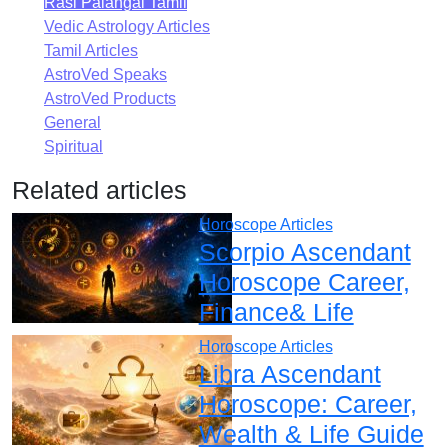
Rasi Palangal Tamil
Vedic Astrology Articles
Tamil Articles
AstroVed Speaks
AstroVed Products
General
Spiritual
Related articles
Horoscope Articles
Scorpio Ascendant
Horoscope Career,
Finance& Life
Horoscope Articles
Libra Ascendant
Horoscope: Career,
Wealth & Life Guide