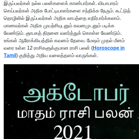
இருப்பவர்கள் நல்ல பலன்களைக் காண்பார்கள். வியாபாரம்
செய்பவர்கள் அதிக போட்டியாளர்களை சந்திக்க நேரும். கூட்டுத்
தொழிலில் இருப்பவர்கள் அதிக லாபத்தை எதிர்பார்க்கலாம்.
மாணவர்கள் அதிக முயற்சியுடனும் கவனமுடனும் படிக்க
வேண்டும். ஞாபகத் திறனை வளர்த்துக் கொள்ள வேண்டும்.
உங்கள் ஆரோக்கியத்தில் கவனம் தேவை. மேஷம் முதல் மீனம்
வரை உள்ள 12 ராசிகளுக்குமான ராசி பலன் (
Horoscope in
Tamil
) குறித்து அறிய வலைத்தளம் வாருங்கள்.