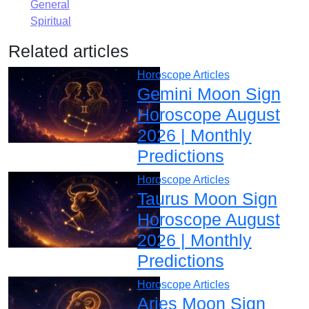
General
Spiritual
Related articles
Horoscope Articles
Gemini Moon Sign
Horoscope August
2026 | Monthly
Predictions
Horoscope Articles
Taurus Moon Sign
Horoscope August
2026 | Monthly
Predictions
Horoscope Articles
Aries Moon Sign