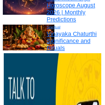
Horoscope August
2026 | Monthly
Predictions
Spiritual
Vinayaka Chaturthi
Significance and
Rituals