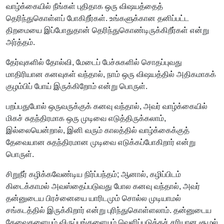
வாழ்க்கையில் நீங்கள் புதிதாக ஒரு விஷயத்தைத்
தெரிந்துகொள்ளப் போகிறீர்கள். உங்களுக்கான தனிப்பட்ட
திறமையை இப்போதுதான் தெரிந்துகொண்டிருக்கிறீர்கள் என்று
அர்த்தம்.
தேர்வுகளில் தோல்வி, மேடைப் பேச்சுகளில் சொதப்புவது
மாதிரியான கனவுகள் வந்தால், நாம் ஒரு விஷயத்தில் அதிகமாகக்
குழம்பிப் போய் இருக்கிறோம் என்று பொருள்.
பறப்பதுபோல் ஒருவருக்குக் கனவு வந்தால், அவர் வாழ்க்கையில்
மிகச் சுதந்திரமாக ஒரு முடிவை எடுத்திருக்கலாம்,
இல்லையென்றால், இனி வரும் காலத்தில் வாழ்க்கைக்குத்
தேவையான சுதந்திரமான முடிவை எடுக்கப்போகிறார் என்று
பொருள்.
சிறுநீர் கழிக்கவேண்டிய நிர்ப்பந்தம்; ஆனால், கழிப்பிடம்
கிடைக்காமல் அவஸ்தைப்படுவது போல கனவு வந்தால், அவர்
தன்னுடைய பிரச்னையை யாரிடமும் சொல்ல முடியாமல்
சங்கடத்தில் இருக்கிறார் என்று புரிந்துகொள்ளலாம். தன்னுடைய
தேவைகளையும் விருப்பங்களையும் வெளிப்படுத்தச் சரியான சூழல்