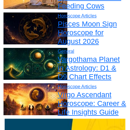
Feeding Cows
Horoscope Articles
Pisces Moon Sign
Horoscope for
August 2026
General
Vargothama Planet
in Astrology: D1 &
D9 Chart Effects
Horoscope Articles
Virgo Ascendant
Horoscope: Career &
Life Insights Guide