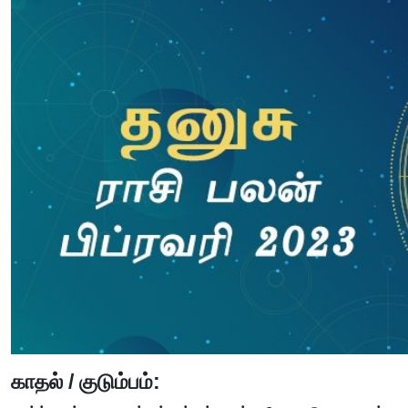
காதல் / குடும்பம்: