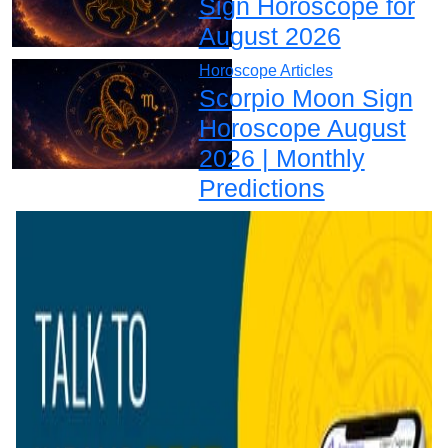
Sign Horoscope for
August 2026
Horoscope Articles
Scorpio Moon Sign
Horoscope August
2026 | Monthly
Predictions