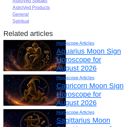
AstroVed Speaks
AstroVed Products
General
Spiritual
Related articles
Horoscope Articles
Aquarius Moon Sign
Horoscope for
August 2026
Horoscope Articles
Capricorn Moon Sign
Horoscope for
August 2026
Horoscope Articles
Sagittarius Moon