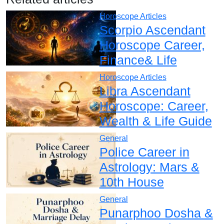
Horoscope Articles
Scorpio Ascendant
Horoscope Career,
Finance& Life
Horoscope Articles
Libra Ascendant
Horoscope: Career,
Wealth & Life Guide
General
Police Career in
Astrology: Mars &
10th House
General
Punarphoo Dosha &