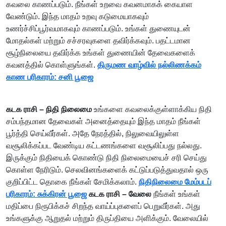
கவலை காணப்படும். நீங்கள் உறவை கவனமாகக் கையாள
வேண்டும். இந்த மாதம் உறவு கடுமையாகவும்
உணர்ச்சிப்பூர்வமாகவும் காணப்படும். உங்கள் துணையுடன்
மோதல்கள் மற்றும் சச்சரவுகளை தவிர்க்கவும். பதட்டமான
சூழ்நிலையை தவிர்க்க உங்கள் துணையின் தேவைகளைக்
கவனத்தில் கொள்ளுங்கள்.
திருமண வாழ்வில் நல்லிணக்கம்
காண பரிகாரம்: சனி பூஜை
கடக ராசி – நிதி நிலைமை
உங்களை கவலைக்குள்ளாக்கிய நிதி
சம்பந்தமான தேவைகள் அனைத்தையும் இந்த மாதம் நீங்கள்
பூர்த்தி செய்வீர்கள். அதே நேரத்தில், நிலுவையிலுள்ள
வசூலிக்கப்பட வேண்டிய கட்டணங்களை வசூலிப்பது நல்லது.
இருக்கும் நிதியைக் கொண்டு நிதி நிலைமையைச் சரி செய்து
கொள்ள நேரிடும். செலவினங்களைக் கட்டுப்படுத்துவதால் ஒரு
குறிப்பிட்ட தொகை நீங்கள் சேமிக்கலாம்.
நிதிநிலைமை மேம்படப்
பரிகாரம்: சுக்கிரன் பூஜை
கடக ராசி – வேலை
நீங்கள் உங்கள்
மதிப்பை நிரூபிக்கச் சிறந்த வாய்ப்புகளைப் பெறுவீர்கள். அது
உங்களுக்கு ஆறுதல் மற்றும் திருப்தியை அளிக்கும். வேலையில்