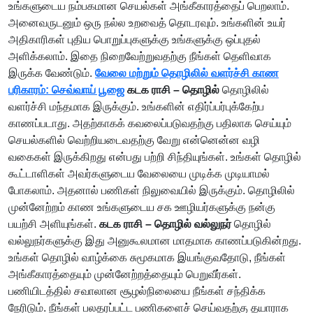
உங்களுடைய நம்பகமான செயல்கள் அங்கீகாரத்தைப் பெறலாம்.
அனைவருடனும் ஒரு நல்ல உறவைத் தொடரவும். உங்களின் உயர்
அதிகாரிகள் புதிய பொறுப்புகளுக்கு உங்களுக்கு ஒப்புதல்
அளிக்கலாம். இதை நிறைவேற்றுவதற்கு நீங்கள் தெளிவாக
இருக்க வேண்டும்.
வேலை மற்றும் தொழிலில் வளர்ச்சி காண
பரிகாரம்: செவ்வாய் பூஜை
கடக ராசி – தொழில்
தொழிலில்
வளர்ச்சி மந்தமாக இருக்கும். உங்களின் எதிர்ப்பர்புக்கேற்ப
காணப்படாது. அதற்காகக் கவலைப்படுவதற்கு பதிலாக செய்யும்
செயல்களில் வெற்றியடைவதற்கு வேறு என்னென்ன வழி
வகைகள் இருக்கிறது என்பது பற்றி சிந்தியுங்கள். உங்கள் தொழில்
கூட்டாளிகள் அவர்களுடைய வேலையை முடிக்க முடியாமல்
போகலாம். அதனால் பணிகள் நிலுவையில் இருக்கும். தொழிலில்
முன்னேற்றம் காண உங்களுடைய சக ஊழியர்களுக்கு நன்கு
பயற்சி அளியுங்கள்.
கடக ராசி – தொழில் வல்லுநர்
தொழில்
வல்லுநர்களுக்கு இது அனுகூலமான மாதமாக காணப்படுகின்றது.
உங்கள் தொழில் வாழ்க்கை சுமூகமாக இயங்குவதோடு, நீங்கள்
அங்கீகாரத்தையும் முன்னேற்றத்தையும் பெறுவீர்கள்.
பணியிடத்தில் சவாலான சூழல்நிலையை நீங்கள் சந்திக்க
நேரிடும். நீங்கள் பலதரப்பட்ட பணிகளைச் செய்வதற்கு தயாராக