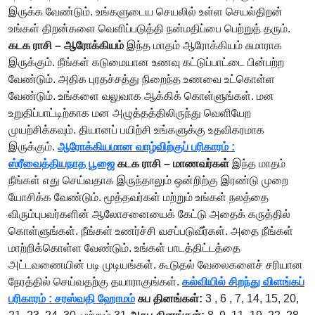
இருக்க வேண்டும். உங்களுடைய செயலில் உள்ள செயல்திறன்
உங்கள் திறன்களை வெளிப்படுத்தி நன்மதிப்பை பெற்றுத் தரும்.
கடக ராசி – ஆரோக்கியம்
இந்த மாதம் ஆரோக்கியம் சுமாராக
இருக்கும். நீங்கள் கடுமையான உணவு கட்டுப்பாட்டை பின்பற்ற
வேண்டும். அதிக புரதச்சத்து நிறைந்த உணவை உட்கொள்ள
வேண்டும். உங்களை வலுவாக ஆக்கிக் கொள்ளுங்கள். மன
உறுதிப்பாட்டிற்காக மன அழுத்தத்திலிருந்து வெளியேற
முயற்சிக்கவும். தியானப் பயிற்சி உங்களுக்கு உதவிகரமாக
இருக்கும்.
ஆரோக்கியமான வாழ்விற்குப் பரிகாரம் :
ஸ்ரீவைத்தியநாத பூஜை
கடக ராசி – மாணவர்கள்
இந்த மாதம்
நீங்கள் எது செய்வதாக இருந்தாலும் ஒன்றிற்கு இரண்டு முறை
யோசிக்க வேண்டும். மூத்தவர்கள் மற்றும் உங்கள் நலத்தை
விரும்புபவர்களின் ஆலோசனையைக் கேட்டு அதைக் கருத்தில்
கொள்ளுங்கள். நீங்கள் உணர்ச்சி வசப்படுவீர்கள். அதை நீங்கள்
மாற்றிக்கொள்ள வேண்டும். உங்கள் பாடத்திட்டத்தை
அட்டவணையின் படி முடியங்கள். கூடுதல் வேலைகளைச் சரியான
நேரத்தில் செய்வதற்கு தயாராகுங்கள்.
கல்வியில் சிறந்து விளங்கப்
பரிகாரம் : சரஸ்வதி ஹோமம்
சுப தினங்கள்:
3 , 6 , 7, 14, 15, 20,