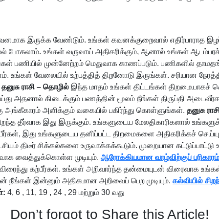
கவனமாக இருக்க வேண்டும். உங்கள் கவனக்குறைவால் எதிர்பாராத இழப
 போகலாம். உங்கள் வருவாய் அதிகரிக்கும், ஆனால் உங்கள் ஆடம்பரச் 
்கள் பணியில் முன்னேற்றம் மெதுவாக காணப்படும். பணிகளில் தாமதங
டாம். உங்கள் வேலையில் உற்பத்தித் திறனோடு இருங்கள். சரியான நேர
தனுசு ராசி – தொழில்
இந்த மாதம் உங்கள் திட்டங்கள் திறமையாகச் செ
து அதனால் கிடைக்கும் பணத்தின் மூலம் நீங்கள் திருப்தி அடைவீர்கள்
ு அங்கீகாரம் அளிக்கும் வகையில் பகிர்ந்து கொள்ளுங்கள்.
தனுசு ராச
ிறந்த தீர்வாக இது இருக்கும். உங்களுடைய மேலதிகாரிகளால் உங்களுக்க
்பீர்கள், இது உங்களுடைய தனிப்பட்ட திறமைகளை அதிகரிக்கச் செய்யு
சியம் திடீர் சிக்கல்களை உருவாக்கக்கூடும். முறையான கட்டுப்பாட்டு
ுவாக வைத்துக்கொள்ள முடியும்.
ஆரோக்கியமான வாழ்விற்குப் பரிகாரம
 விரைந்து கற்பீர்கள். உங்கள் அறிவார்ந்த தன்மையுடன் விரைவாக உங்கள
ுடன் நீங்கள் இன்னும் அதிகமான அறிவைப் பெற முடியும்.
கல்வியில் சிற
்:
4, 6 , 11, 19 , 24 , 29 மற்றும் 30 வது
Don’t forgot to Share this Article!