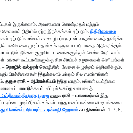
்புகள் இருக்கலாம். அவசரமான கொள்முதல் மற்றும்
செலவால் நிதியில் ஏற்ற இறக்கங்கள் ஏற்படும்.
நிதிநிலைமை
்கள் ஏற்படும். உங்கள் சகஊழியர்களுடன் வாதங்களைத் தவிர்க்க
த்தில் பணிகளை முடிப்பதால் உங்களுடைய மரியாதை அதிகரிக்கும்.
யல்படும். நீங்கள் குறுகிய பயணங்களுக்குச் செல்ல நேரிடலாம்.
. உங்கள் கூட்டாளிகளுக்கு சில சிறப்புச் சலுகைகள் அளியுங்கள்.
ி – தொழில் வல்லுநர்
தொழிலில், வேலை அழுத்தம் அதிகரிக்கும்.
ுப் பிரச்சினைகள் இருக்கலாம் மற்றும் சில ஏமாற்றங்கள்
ம்.
தனுசு ராசி – ஆரோக்கியம்
இந்த மாதம், உங்கள் உடல்நிலை
 உணவைப் பராமரிக்கவும், வீட்டில் செய்த உணவைத்
் : ஸ்ரீவைத்தியநாத பூஜை
தனுசு ராசி – மாணவர்கள்
இது
் படிப்பை முடிப்பீர்கள். உங்கள் பரந்த மனப்பான்மை விஷயங்களை
ந்து விளங்கப் பரிகாரம் : சரஸ்வதி ஹோமம்
சுப தினங்கள்:
1, 7, 8,