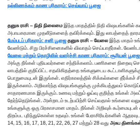
நல்லிணக்கம் காண பரிகாரம்: செவ்வாய் பூஜை
தனுசு ராசி – நிதி நிலைமை
இந்த மாதத்தில் நிதி விஷயங்களில் 
அபாயகரமான முதலீடுகளைத் தவிர்க்கவும். இது லாபத்தைத் தாரமல்
மேம்படப் பரிகாரம்: சனி பூஜை
தனுசு ராசி – வேலை
இந்த மாதம் உங
வேண்டும். சிறு பிரச்சினைகளில் விவாதம் செய்யாதீர்கள். வேண்
வேலை மற்றும் தொழிலில் வளர்ச்சி காண பரிகாரம்: சூரியன் பூஜை
அங்கு நீங்கள் புதியவர்களை சந்திக்கலாம். பணிகளை நிறைவு செய்
லாபத்தில் குறிப்பிட்ட சதவிகிதத்தை உங்களுடைய கூட்டாளிகளுக்க
பொறுமையுடன் இருங்கள். எதிர்காலத்தில் சிக்கல்களை தீர்க்கச் ச
இருக்கலாம். அறிவார்ந்த விஷயங்களுக்கு முக்கியத்துவம் கொடுப
சாதாரணமாக இருக்கும். உணவு மற்றும் ஓய்வு குறித்த உங்கள் அலட்
தேர்ந்தெடுங்கள். அன்றாடம் உடற்பயிற்சி செய்வதால் உங்களை வல
உங்களுக்கு ஒரு பிரகாசமான மாதம். நீங்கள் அறிவுக் கூர்மையுடன்
திறம்பட புரிந்துகொள்ள உதவும். உங்கள் பேராசிரியர்களின் ஆதரவ
14, 15, 16, 17, 18, 21, 22, 26, 27 மற்றும் 28 வது
அசுப தினங்கள