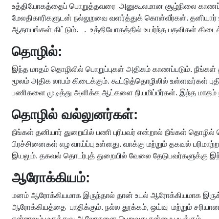
உத்தியோகத்தைப் பொறுத்தவரை அனுகூலமான சூழ்நிலை காணப்படும். 
மேலதிகாரிகளுடன் நல்லுறவை வளர்த்துக் கொள்வீர்கள். தனியா
ஆதாயங்கள் கிட்டும். . உத்தியோகத்தில் உயர்ந்த பதவிகள் கிடைக
தொழில்:
இந்த மாதம் தொழிலில் பொறுப்புகள் அதிகம் காணப்படும். நீங்கள
மூலம் அதிக லாபம் கிடைக்கும். கூட்டுத்தொழிலில் உள்ளவர்கள் ப
பணிகளை முடித்து அளிக்க ஆட்களை நியமிப்பீர்கள். இந்த மாதம் 
தொழில் வல்லுனர்கள்:
நீங்கள் தனியார் துறையில் பணி புரிபவர் என்றால் நீங்கள் தொழி
பிரச்சினைகள் எழ வாய்ப்பு உள்ளது. வாக்கு மற்றும் தகவல் பரிம
இயலும். தகவல் தொடர்புத் துறையில் வேலை தேடுபவர்களுக்கு இ
ஆரோக்கியம்:
மனம் ஆரோக்கியமாக இருந்தால் தான் உடல் ஆரோக்கியமாக இருக்
ஆரோக்கியத்தை பாதிக்கும். நல்ல தூக்கம், ஒய்வு மற்றும் சரிய
என்றாலும் மருத்துவ ஆலோசனை பெறுவது நன்மை பயக்கும்.