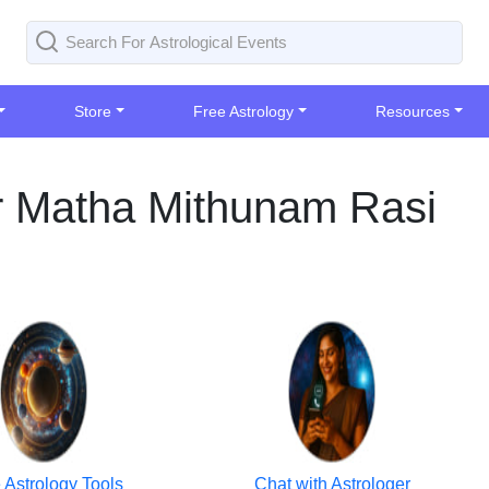
Store
Free Astrology
Resources
er Matha Mithunam Rasi
 Astrology Tools
Chat with Astrologer