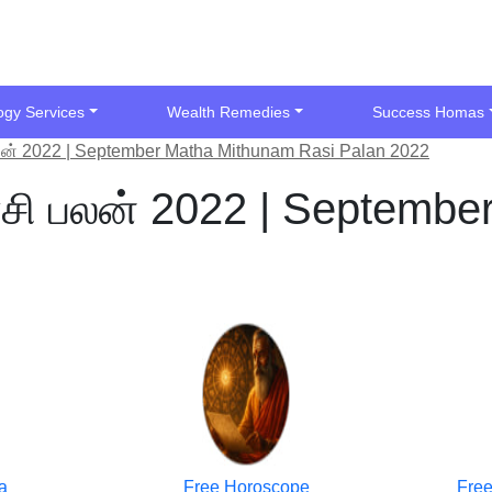
ogy Services
Wealth Remedies
Success Homas
 பலன் 2022 | September Matha Mithunam Rasi Palan 2022
ராசி பலன் 2022 | Septemb
a
Free Horoscope
Free