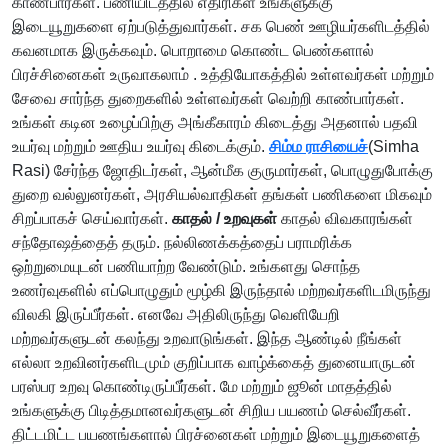
காண்பார்கள். பணியிடத்தில் எதிரிகள் உங்களுக்கு
இடையூறுகளை ஏற்படுத்துவார்கள். சக பெண் ஊழியர்களிடத்தில்
கவனமாக இருக்கவும். பொறாமை கொண்ட பெண்களால்
பிரச்சினைகள் உருவாகலாம் . உத்தியோகத்தில் உள்ளவர்கள் மற்றும்
சேவை சார்ந்த துறைகளில் உள்ளவர்கள் வெற்றி காண்பார்கள்.
உங்கள் கடின உழைப்பிற்கு அங்கீகாரம் கிடைத்து அதனால் பதவி
உயர்வு மற்றும் ஊதிய உயர்வு கிடைக்கும்.
சிம்ம ராசியைச்
(Simha
Rasi) சேர்ந்த ஜோதிடர்கள், ஆன்மீக குருமார்கள், பொழுதுபோக்கு
துறை வல்லுனர்கள், அரசியல்வாதிகள் தங்கள் பணிகளை மிகவும்
சிறப்பாகச் செய்வார்கள்.
காதல் / உறவுகள்
காதல் விவகாரங்கள்
சந்தோஷத்தைத் தரும். நல்லிணக்கத்தைப் பராமரிக்க
ஒற்றுமையுடன் பணியாற்ற வேண்டும். உங்களது சொந்த
உணர்வுகளில் எப்பொழுதும் மூழ்கி இருந்தால் மற்றவர்களிடமிருந்து
விலகி இருப்பீர்கள். எனவே அதிலிருந்து வெளியேறி
மற்றவர்களுடன் கலந்து உறவாடுங்கள். இந்த ஆண்டில் நீங்கள்
எல்லா உறவினர்களிடமும் குறிப்பாக வாழ்க்கைத் துனையாருடன்
பரஸ்பர உறவு கொண்டிருப்பீர்கள். மே மற்றும் ஜூன் மாதத்தில்
உங்களுக்கு பிடித்தமானவர்களுடன் சிறிய பயணம் செல்வீர்கள்.
திட்டமிட்ட பயணங்களால் பிரச்னைகள் மற்றும் இடையூறுகளைத்