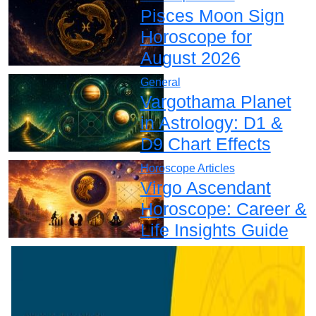
Pisces Moon Sign
Horoscope for
August 2026
General
Vargothama Planet
in Astrology: D1 &
D9 Chart Effects
Horoscope Articles
Virgo Ascendant
Horoscope: Career &
Life Insights Guide