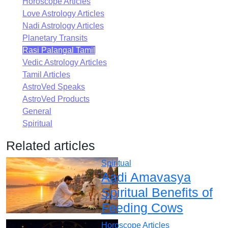
Horoscope Articles
Love Astrology Articles
Nadi Astrology Articles
Planetary Transits
Rasi Palangal Tamil
Vedic Astrology Articles
Tamil Articles
AstroVed Speaks
AstroVed Products
General
Spiritual
Related articles
Spiritual
Aadi Amavasya
Spiritual Benefits of
Feeding Cows
Horoscope Articles