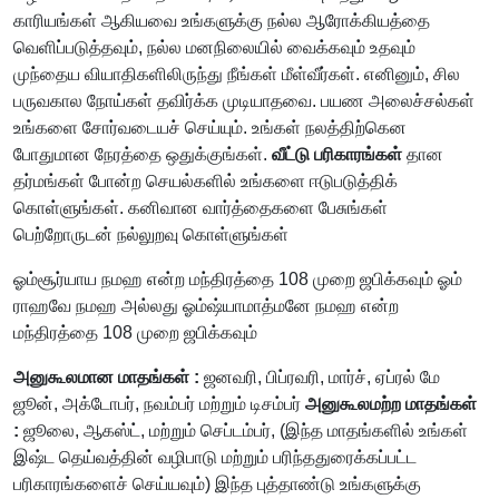
காரியங்கள் ஆகியவை உங்களுக்கு நல்ல ஆரோக்கியத்தை
வெளிப்படுத்தவும், நல்ல மனநிலையில் வைக்கவும் உதவும்
முந்தைய வியாதிகளிலிருந்து நீங்கள் மீள்வீர்கள். எனினும், சில
பருவகால நோய்கள் தவிர்க்க முடியாதவை. பயண அலைச்சல்கள்
உங்களை சோர்வடையச் செய்யும். உங்கள் நலத்திற்கென
போதுமான நேரத்தை ஒதுக்குங்கள்.
வீட்டு பரிகாரங்கள்
தான
தர்மங்கள் போன்ற செயல்களில் உங்களை ஈடுபடுத்திக்
கொள்ளுங்கள். கனிவான வார்த்தைகளை பேசுங்கள்
பெற்றோருடன் நல்லுறவு கொள்ளுங்கள்
ஓம்சூர்யாய நமஹ என்ற மந்திரத்தை 108 முறை ஜபிக்கவும் ஓம்
ராஹவே நமஹ அல்லது ஓம்ஷ்யாமாத்மனே நமஹ என்ற
மந்திரத்தை 108 முறை ஜபிக்கவும்
அனுகூலமான மாதங்கள் :
ஜனவரி, பிப்ரவரி, மார்ச், ஏப்ரல் மே
ஜூன், அக்டோபர், நவம்பர் மற்றும் டிசம்பர்
அனுகூலமற்ற மாதங்கள்
:
ஜூலை, ஆகஸ்ட், மற்றும் செப்டம்பர், (இந்த மாதங்களில் உங்கள்
இஷ்ட தெய்வத்தின் வழிபாடு மற்றும் பரிந்ததுரைக்கப்பட்ட
பரிகாரங்களைச் செய்யவும்) இந்த புத்தாண்டு உங்களுக்கு