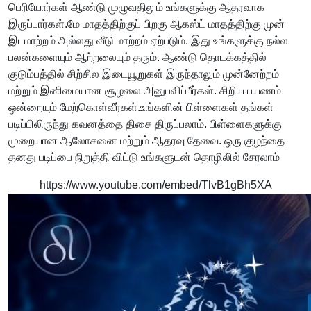
பெரியோர்கள் ஆண்டு முழுவதிலும் உங்களுக்கு ஆதரவாக
இருப்பார்கள்.மே மாதத்திற்குப் பிறகு ஆகஸ்ட் மாதத்திற்கு முன்
இடமாற்றம் அல்லது வீடு மாற்றம் ஏற்படும். இது உங்களுக்கு நல்ல
பலன்களையும் ஆற்றலையும் தரும். ஆண்டு தொடக்கத்தில்
குடும்பத்தில் சிற்சில இடையூறுகள் இருந்தாலும் முன்னேற்றம்
மற்றும் இனிமையான சூழலை அனுபவிப்பீர்கள். சிறிய பயணம்
ஒன்றையும் மேற்கொள்வீர்கள்.உங்களின் பிள்ளைகள் தங்கள்
படிப்பிலிருந்து கவனத்தை திசை திருப்பலாம். பிள்ளைகளுக்கு
முறையான ஆலோசனை மற்றும் ஆதரவு தேவை. ஒரு குழந்தை
தனது படிப்பை நிறுத்தி விட்டு உங்களுடன் தொழிலில் சேரலாம்
https://www.youtube.com/embed/TlvB1gBh5XA