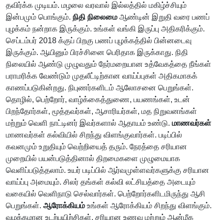
தவிர்க்க முடியம். மழலை வரவால் இல்லத்தில் மகிழ்ச்சியும்
இன்பமும் பொங்கும்.
நிதி நிலைமை
ஆண்டின் இறுதி வரை பணப்
புழக்கம் நன்றாக இருக்கும். உங்கள் வங்கி இருப்பு அதிகரிக்கும்.
செப்டம்பர் 2018 க்குப் பிறகு பணப் புழக்கத்தில் பின்னடைவு
இருக்கும். ஆயினும் பிரச்சினை பெரிதாக இருக்காது. நிதி
நிலையில் ஆண்டு முழுவதும் நேர்மறையான உத்வேகத்தை நீங்கள்
பராமரிக்க வேண்டும் முதலீட்டிற்கான வாய்ப்புகள் அதிகமாகக்
காணப்படுகின்றது. நிபுணர்களிடம் ஆலோசனை பெறுங்கள்.
தொழில், பெற்றோர், வாழ்க்கைத்துணை, பயணங்கள், உடன்
பிறந்தோர்கள், மூத்தவர்கள், ஆசாரியர்கள், மத நிறுவனங்கள்
மற்றும் வெளி நாட்டினர் இவர்களால் ஆதாயம் உண்டு.
மாணவர்கள்
மாணவர்கள் கல்வியில் சிறந்து விளங்குவார்கள். படிப்பில்
கவனமும் உறுதியும் வெற்றியைத் தரும். நேரத்தை சரியான
முறையில் பயன்படுத்தினால் திறமைகளை முழுமையாக
வெளிப்படுத்தலாம். உயர் படிப்பில் ஆர்வமுள்ளவர்களுக்கு சரியான
வாய்ப்பு அமையும். சிலர் தங்கள் கல்வி லட்சியத்தை அடையும்
வகையில் வெளிநாடு செல்வார்கள். பெற்றோர்களிடமிருந்து ஆசி
பெறுங்கள்.
ஆரோக்கியம்
உங்கள் ஆரோக்கியம் சிறந்து விளங்கும்.
வழக்கமான உடற்பயிற்சிகள், சரியான உணவு மற்றும் ஆன்மீக