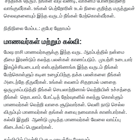
சந்திக்க நேரும். நீங்கள் வீடு வண்டி, வாகனம் போன்றவற்றை
வாங்குவீர்கள். உங்கள் பெற்றோரின் உடல் நிலை குறித்த மருத்துவச்
செலவுகளையும் இந்த வருடம் நீங்கள் மேற்கொள்வீர்கள்.
நிதிநிலை மேம்பட: குபேர ஹோமம்
மாணவர்கள் மற்றும் கல்வி:
மேஷ ராசி மாணவர்களுக்கு இந்த வருட ஆரம்பத்தில் நன்மை
தீமை இரண்டும் கலந்த பலன்கள் காணப்படும். முயற்சி உடையார்
இகழ்ச்சியடையார் என்பதற்கிணங்க இந்த வருடம் நீங்கள்
மேற்கொள்ளும் கடின உழைப்பிற்கு தக்க பலன்களை நீங்கள்
அடைந்தே தீருவீர்கள். உங்கள் கவனம் சிதறாமல் மனதை
ஒருமுகப்படுத்தி நீங்கள் செயலாற்றினால் வெற்றியின் உச்சத்தை
நீங்கள் தொடலாம். போட்டித் தேர்வுகளில் கலந்து கொள்ளும்
மாணவர்கள் வெற்றி வாகை சூடுவார்கள். வெளி நாடு செல்ல
விரும்பும் மாணவர்கள் தங்கள் கனவு நனவாகக் காண்பார்கள்.
கல்வி இறுதி ஆண்டு முடித்த மாணவர்கள் வேலை வாய்ப்பு
கிடைக்கப் பெறுவார்கள்.
கல்வியில் வெற்றி பெற – ஹயக்ரீவ ஹோமம்