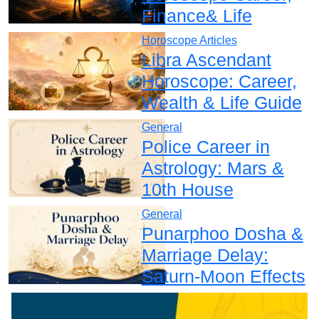
Finance& Life
Horoscope Articles
Libra Ascendant
Horoscope: Career,
Wealth & Life Guide
General
Police Career in
Astrology: Mars &
10th House
General
Punarphoo Dosha &
Marriage Delay:
Saturn-Moon Effects