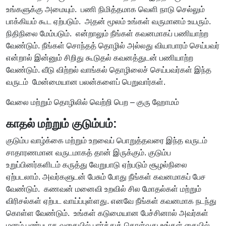
உங்களுக்கு அமையும். பணி நிமித்தமாக வெளி நாடு செல்லும்
பாக்கியம் கூட ஏற்படும். அதன் மூலம் உங்கள் வருமானம் உயரும்.
நிதிநிலை மேம்படும். என்றாலும் நீங்கள் கவனமாகப் பணியாற்ற
வேண்டும். நீங்கள் சொந்தத் தொழில் அல்லது வியாபாரம் செய்பவர்
என்றால் இன்னும் சிறிது கூடுதல் கவனத்துடன் பணியாற்ற
வேண்டும். வீடு விற்றல் வாங்கல் தொழிலைச் செய்பவர்கள் இந்த
வருடம் மேன்மையான பலன்களைப் பெறுவார்கள்.
வேலை மற்றும் தொழிலில் வெற்றி பெற – குரு ஹோமம்
காதல் மற்றும் குடும்பம்:
குடும்ப வாழ்க்கை மற்றும் உறவைப் பொறுத்தவரை இந்த வருடம்
சாதாரணமான வருடமாகத் தான் இருக்கும். குடும்ப
உறுப்பினர்களிடம் கருத்து வேறுபாடு ஏற்படும் சூழல்நிலை
ஏற்படலாம். அவர்களுடன் பேசும் போது நீங்கள் கவனமாகப் பேச
வேண்டும். கணவன் மனைவி உறவில் சில மோதல்கள் மற்றும்
விரிசல்கள் ஏற்பட வாய்ப்புள்ளது. எனவே நீங்கள் கவனமாக நடந்து
கொள்ள வேண்டும். உங்கள் கடுமையான பேச்சினால் அவர்கள்
மனம் புண்படாத வகையில் பார்த்துக் கொள்வது உங்கள் கையில்