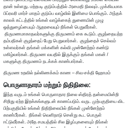
தான் உள்ளது. மற்றபடி குடும்பத்தில் அமைதி நிலவும். முக்கியமாக
பிப்ரவரி மார்ச் மாதம் குடும்ப வாழ்வில் இனிமை பொங்கும். அந்தக்
காலக் கட்டத்தில் உங்கள் வாழ்க்கைத் துணையின் முழு
ஒத்துழைப்பையும் ஆதரவையும் நீங்கள் பெறுவீர்கள்.
திருமணமாகாதவர்களுக்கு திருமணம் கை கூடும். குழந்தையற்ற
தம்பதிகள் குழந்தைப் பேறு பெறுவார்கள். குழந்தைச் செல்வம்
உள்ளவர்கள் தங்கள் மக்களின் கல்வி முன்னேற்றம் கண்டு
மகிழ்வார்கள். திருமண வயதில் இருக்கும் தங்கள் மகன் /
மகளுக்கு திருமணம் நடக்கக் காண்பார்கள்.
திருமண உறவில் நல்லிணக்கம் காண – சிவ-சக்தி ஹோமம்
பொருளாதாரம் மற்றும் நிதிநிலை:
இந்த வருடம் உங்கள் பொருளாதார நிலை ஸ்திரத் தன்மையின்றி
சிறிது ஏற்ற இறக்கங்களுடன் காணப்படும். வருட முற்பகுதியை விட
பிற்பகுதியில் உங்கள் நிதிநிலையில் நீங்கள் முன்னேற்றம்
காண்பீர்கள். நீங்கள் வெளிநாடு சென்று கூட பொருள்
ஈட்டுவீர்கள். அதே சமயத்தில் சில இழப்புகளையும் நீங்கள்