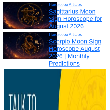
Horoscope Articles
Sagittarius Moon
Sign Horoscope for
August 2026
Horoscope Articles
Scorpio Moon Sign
Horoscope August
2026 | Monthly
Predictions