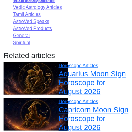
Rasi Palangal Tamil
Vedic Astrology Articles
Tamil Articles
AstroVed Speaks
AstroVed Products
General
Spiritual
Related articles
Horoscope Articles
Aquarius Moon Sign
Horoscope for
August 2026
Horoscope Articles
Capricorn Moon Sign
Horoscope for
August 2026