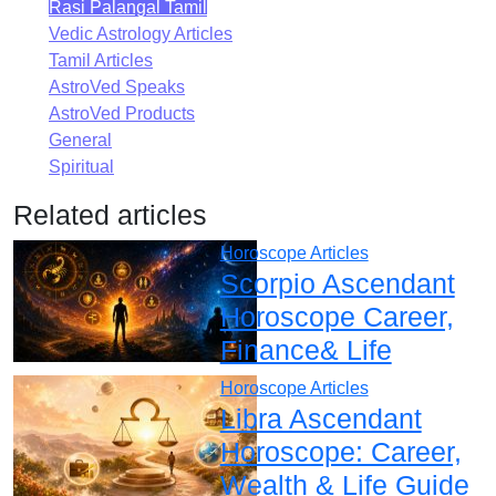
Rasi Palangal Tamil
Vedic Astrology Articles
Tamil Articles
AstroVed Speaks
AstroVed Products
General
Spiritual
Related articles
Horoscope Articles
Scorpio Ascendant
Horoscope Career,
Finance& Life
Horoscope Articles
Libra Ascendant
Horoscope: Career,
Wealth & Life Guide