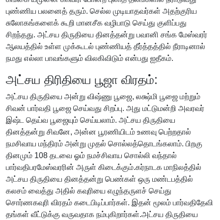
புண்ணிய பலனைத் தரும். செல்ல முடியாதவர்கள் அதற்குரிய
சுலோகங்களைக் கூறி மானசீக வழிபாடு செய்து குளிப்பது
சிறந்தது. அட்சய திருதியை தினத்தன்று பவானி சங்க மேஸ்வரர்
ஆலயத்தில் உள்ள முக்கூடல் புண்ணியத் தீர்த்தத்தில் நீராடினால்
நமது எல்லா பாவங்களும் விலகிவிடும் என்பது ஐதீகம்.
அட்சய திரிதியை பூஜா விரதம்:
அட்சய திருதியை அன்று விஷ்ணு பூஜை, லக்ஷ்மி பூஜை மற்றும்
சிவன் பார்வதி பூஜை செய்வது சிறப்பு. அது மட்டுமன்றி அவரவர்
இஷ்ட தெய்வ பூஜையும் செய்யலாம். அட்சய திருதியை
தினத்தன்று சிவனே, அன்ன பூரணியிடம் உணவு பெற்றதால்
நமசிவாய மந்திரம் அன்று முதல் சொல்லத்தொடங்கலாம். பிறகு
தினமும் 108 தடவை ஓம் நமச்சிவாய சொல்லி வந்தால்
பார்வதிபரமேஸ்வரரின் அருள் கிடைக்கும்.கர்நாடக மாநிலத்தில்
அட்சய திருதியை தினத்தன்று பெண்கள் ஒரு மண்டபத்தில்
கலசம் வைத்து அதில் கவுரியை எழுந்தருளச் செய்து
சொர்ணகவுரி விரதம் கடைபிடிப்பார்கள். இதன் மூலம் பார்வதிதேவி
தங்கள் வீட்டுக்கு வருவதாக நம்புகிறார்கள்.அட்சய திருதியை