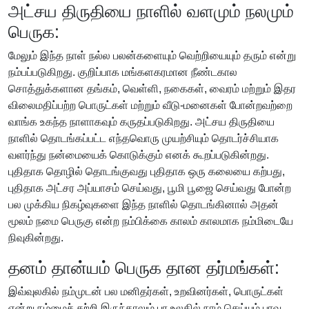
அட்சய திருதியை நாளில் வளமும் நலமும்
பெருக:
மேலும் இந்த நாள் நல்ல பலன்களையும் வெற்றியையும் தரும் என்று
நம்பப்படுகிறது. குறிப்பாக மங்களகரமான நீண்டகால
சொத்துக்களான தங்கம், வெள்ளி, நகைகள், வைரம் மற்றும் இதர
விலைமதிப்பற்ற பொருட்கள் மற்றும் வீடு-மனைகள் போன்றவற்றை
வாங்க உகந்த நாளாகவும் கருதப்படுகிறது. அட்சய திருதியை
நாளில் தொடங்கப்பட்ட எந்தவொரு முயற்சியும் தொடர்ச்சியாக
வளர்ந்து நன்மையைக் கொடுக்கும் எனக் கூறப்படுகின்றது.
புதிதாக தொழில் தொடங்குவது புதிதாக ஒரு கலையை கற்பது,
புதிதாக அட்சர அப்யாசம் செய்வது, பூமி பூஜை செய்வது போன்ற
பல முக்கிய நிகழ்வுகளை இந்த நாளில் தொடங்கினால் அதன்
மூலம் நமை பெருகு என்ற நம்பிக்கை காலம் காலமாக நம்மிடையே
நிவுகின்றது.
தனம் தான்யம் பெருக தான தர்மங்கள்:
இவ்வுலகில் நம்முடன் பல மனிதர்கள், உறவினர்கள், பொருட்கள்
என்று நம்மைச் சுற்றி இருந்தாலும் பர உலகில் நாம் செய்யும் பாவ