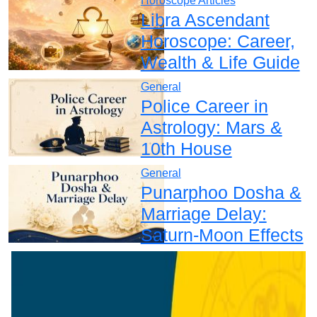
Horoscope Articles
Libra Ascendant
Horoscope: Career,
Wealth & Life Guide
General
Police Career in
Astrology: Mars &
10th House
General
Punarphoo Dosha &
Marriage Delay:
Saturn-Moon Effects