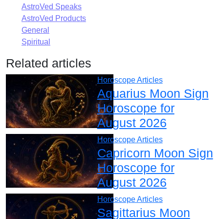
AstroVed Speaks
AstroVed Products
General
Spiritual
Related articles
Horoscope Articles
Aquarius Moon Sign
Horoscope for
August 2026
Horoscope Articles
Capricorn Moon Sign
Horoscope for
August 2026
Horoscope Articles
Sagittarius Moon