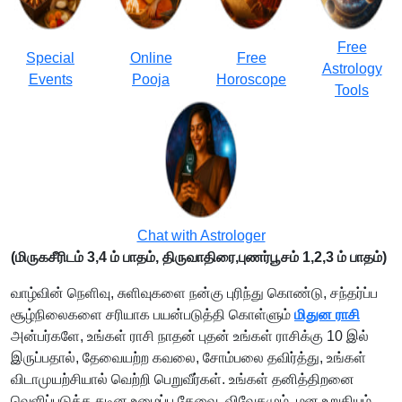
Free
Special
Online
Free
Astrology
Events
Pooja
Horoscope
Tools
Chat with Astrologer
(மிருகசீரிடம் 3,4 ம் பாதம், திருவாதிரை,புணர்பூசம் 1,2,3 ம் பாதம்)
வாழ்வின் நெளிவு, சுளிவுகளை நன்கு புரிந்து கொண்டு, சந்தர்ப்ப
சூழ்நிலைகளை சரியாக பயன்படுத்தி கொள்ளும்
மிதுன ராசி
அன்பர்களே, உங்கள் ராசி நாதன் புதன் உங்கள் ராசிக்கு 10 இல்
இருப்பதால், தேவையற்ற கவலை, சோம்பலை தவிர்த்து, உங்கள்
விடாமுயற்சியால் வெற்றி பெறுவீர்கள். உங்கள் தனித்திறனை
வெளிப்படுத்த கடின உழைப்பு தேவை. விவேகமும், மன உறுதியும்