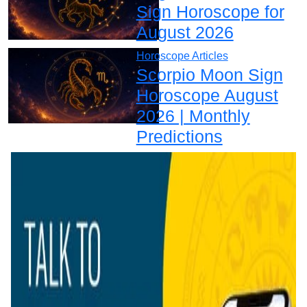
Sign Horoscope for
August 2026
Horoscope Articles
Scorpio Moon Sign
Horoscope August
2026 | Monthly
Predictions