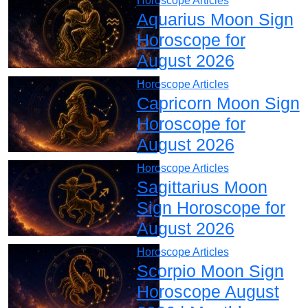
Horoscope Articles
Aquarius Moon Sign
Horoscope for
August 2026
Horoscope Articles
Capricorn Moon Sign
Horoscope for
August 2026
Horoscope Articles
Sagittarius Moon
Sign Horoscope for
August 2026
Horoscope Articles
Scorpio Moon Sign
Horoscope August