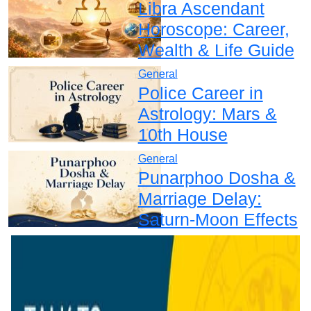
Libra Ascendant
Horoscope: Career,
Wealth & Life Guide
General
Police Career in
Astrology: Mars &
10th House
General
Punarphoo Dosha &
Marriage Delay:
Saturn-Moon Effects