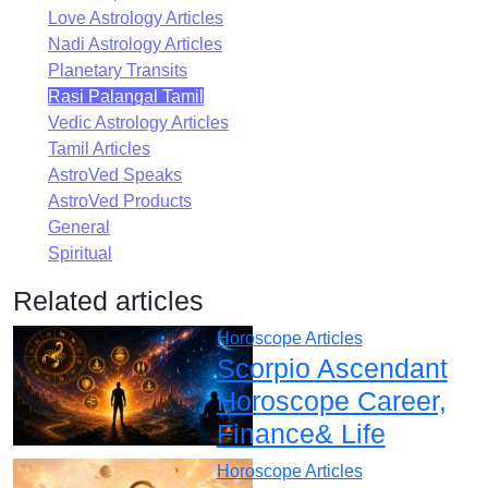
Love Astrology Articles
Nadi Astrology Articles
Planetary Transits
Rasi Palangal Tamil
Vedic Astrology Articles
Tamil Articles
AstroVed Speaks
AstroVed Products
General
Spiritual
Related articles
Horoscope Articles
Scorpio Ascendant
Horoscope Career,
Finance& Life
Horoscope Articles