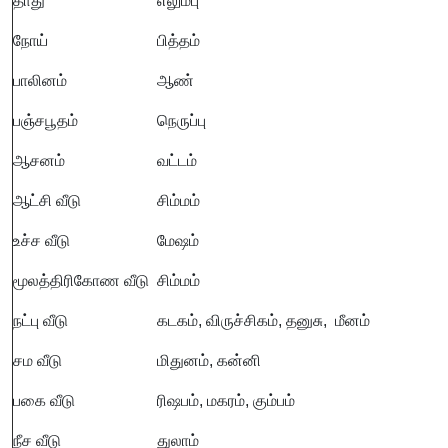
தாது
எலும்பு
நோய்
பித்தம்
பாலினம்
ஆண்
பஞ்சபூதம்
நெருப்பு
ஆசனம்
வட்டம்
ஆட்சி வீடு
சிம்மம்
உச்ச வீடு
மேஷம்
மூலத்திரிகோண வீடு
சிம்மம்
நட்பு வீடு
கடகம், விருச்சிகம், தனுசு, மீனம்
சம வீடு
மிதுனம், கன்னி
பகை வீடு
ரிஷபம், மகரம், கும்பம்
நீச வீடு
துலாம்