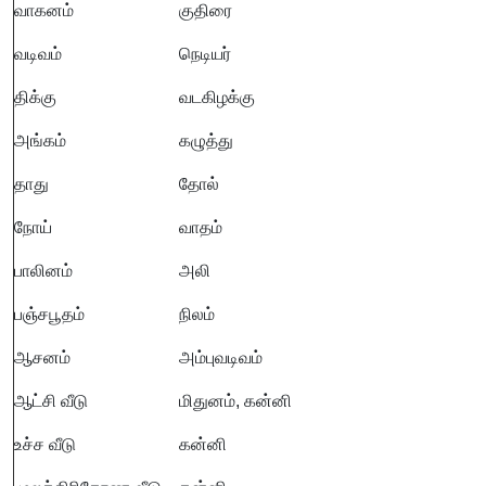
வாகனம்
குதிரை
வடிவம்
நெடியர்
திக்கு
வடகிழக்கு
அங்கம்
கழுத்து
தாது
தோல்
நோய்
வாதம்
பாலினம்
அலி
பஞ்சபூதம்
நிலம்
ஆசனம்
அம்புவடிவம்
ஆட்சி வீடு
மிதுனம், கன்னி
உச்ச வீடு
கன்னி