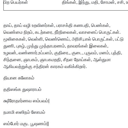
பிற பெயர்கள்
திங்கள், இந்து, மதி, சோமன், சசி, 
தாய், தாய் வழி உறவினர்கள், பராசக்தி கணபதி, பெண்கள்,
வெண்மை நிறம், கடற்கரை, நீர்நிலைகள், வாசனைப் பொருட்கள்.
மூலிகைகள், வெள்ளி, வெண்ணெய், அரிசி,பால் பொருட்கள், பட்டு
துணி, புகழ், முத்து முத்தாபரணம், தாவரங்கள் இலைகள்,
உழவன், வண்ணார்,உப்பளம், குதிரை,, குடை, புருவம், மனம், புத்தி,
சிந்தனை, ஞாபகம், ஞாபகமறதி, சீதள நோய்கள், ஆஸ்துமா
ஆகியவற்றுக்கு சந்திரன் காரகம் வகிக்கிறார்.
தியான சுலோகம்
ததிஸங்க துஷாராபம்
க்ஷீரோதார்ணவ ஸம்பவம்|
நமாமி ஸஸிநம் ஸோமம்
ஸம்போர் மகுட பூஷணம்||