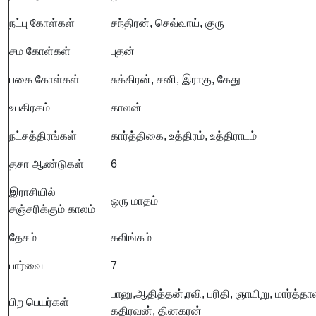
நட்பு கோள்கள்
சந்திரன், செவ்வாய், குரு
சம கோள்கள்
புதன்
பகை கோள்கள்
சுக்கிரன், சனி, இராகு, கேது
உபகிரகம்
காலன்
நட்சத்திரங்கள்
கார்த்திகை, உத்திரம், உத்திராடம்
தசா ஆண்டுகள்
6
இராசியில்
ஒரு மாதம்
சஞ்சரிக்கும் காலம்
தேசம்
கலிங்கம்
பார்வை
7
பானு,ஆதித்தன்,ரவி, பரிதி, ஞாயிறு, மார்த்த
பிற பெயர்கள்
கதிரவன், தினகரன்