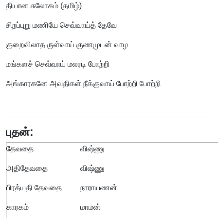
தியான சுலோகம் (தமிழ்)
சிறப்புறு மணியே செவ்வாய்த் தேவே
குறைவிலாத ருள்வாய் குணமுடன் வாழ
மங்களச் செவ்வாய் மலரடி போற்றி
அங்காரகனே அவதிகள் நீக்குவாய் போற்றி போற்றி
புதன்:
தேவதை
விஷ்ணு
அதிதேவதை
விஷ்ணு
பிரத்யதி தேவதை
நாராயணன்
காரகம்
மாமன்