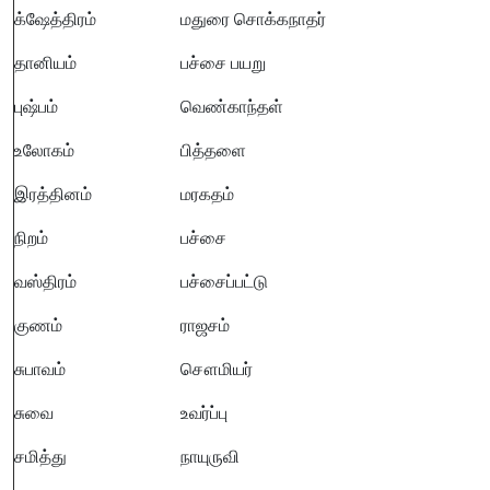
க்ஷேத்திரம்
மதுரை சொக்கநாதர்
தானியம்
பச்சை பயறு
புஷ்பம்
வெண்காந்தள்
உலோகம்
பித்தளை
இரத்தினம்
மரகதம்
நிறம்
பச்சை
வஸ்திரம்
பச்சைப்பட்டு
குணம்
ராஜசம்
சுபாவம்
சௌமியர்
சுவை
உவர்ப்பு
சமித்து
நாயுருவி