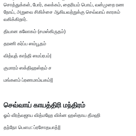
சொத்துக்கள், போர், கலக்கம், தைரியம் பொய், வன்முறை ரண
நோய், அறுவை சிகிச்சை ஆகியவற்றுக்கு செவ்வாய் காரகம்
வகிக்கிறார்.
தியான சுலோகம் (சமஸ்கிருதம்)
தரணி கர்ப்ப ஸம்பூதம்
வித்யுத் காந்தி ஸமப்ரபம்|
குமாரம் ஸக்திஹஸ்தம் ச
மங்களம் ப்ரணமாம்யகம்||
செவ்வாய் காயத்திரி மந்திரம்
ஓம் வீரத்வஜாய வித்மஹே விக்ன ஹஸ்தாய தீமஹி
தந்நோ பௌம: ப்ரசோதயாத்||