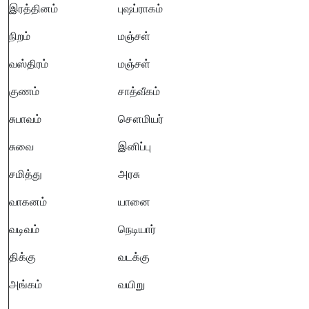
இரத்தினம்
புஷப்ராகம்
நிறம்
மஞ்சள்
வஸ்திரம்
மஞ்சள்
குணம்
சாத்வீகம்
சுபாவம்
சௌமியர்
சுவை
இனிப்பு
சமித்து
அரசு
வாகனம்
யானை
வடிவம்
நெடியார்
திக்கு
வடக்கு
அங்கம்
வயிறு