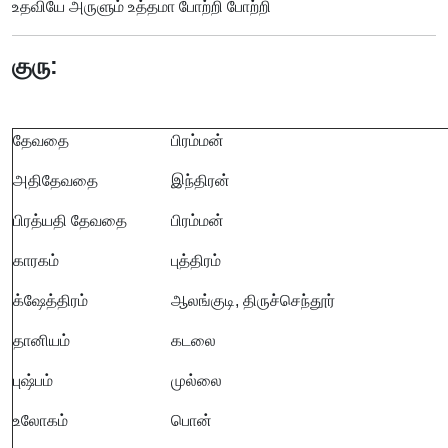
உதவியே அருளும் உத்தமா போற்றி போற்றி
குரு:
தேவதை
பிரம்மன்
அதிதேவதை
இந்திரன்
பிரத்யதி தேவதை
பிரம்மன்
காரகம்
புத்திரம்
க்ஷேத்திரம்
ஆலங்குடி, திருச்செந்தூர்
தானியம்
கடலை
புஷ்பம்
முல்லை
உலோகம்
பொன்