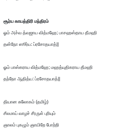
சூர்ய காயத்திரி மந்திரம்
ஓம் அச்வ த்வஜாய வித்மஹே; பாசஹஸ்தாய தீமஹி
தன்நோ ஸூர்ய: ப்ரசோதயாத்||
ஓம் பாஸ்கராய வித்மஹே; மஹத்யுதிகராய தீமஹி
தந்நோ ஆதித்ய: ப்ரசோதயாத்||
தியான சுலோகம் (தமிழ்)
சீலமாய் வாழச் சீரருள் புரியும்
ஞாலம் புகழும் ஞாயிறே போற்றி