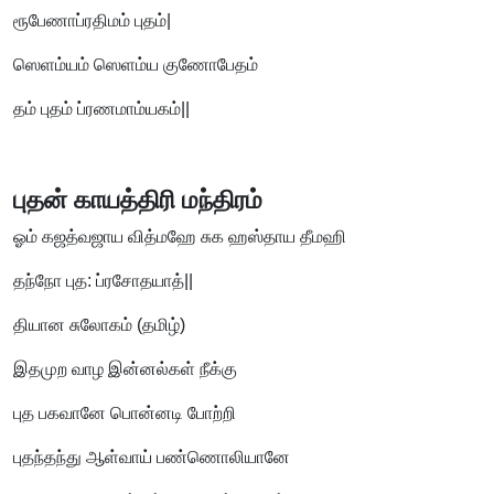
ரூபேணாப்ரதிமம் புதம்|
ஸெளம்யம் ஸெளம்ய குணோபேதம்
தம் புதம் ப்ரணமாம்யகம்||
புதன் காயத்திரி மந்திரம்
ஓம் கஜத்வஜாய வித்மஹே சுக ஹஸ்தாய தீமஹி
தந்நோ புத: ப்ரசோதயாத்||
தியான சுலோகம் (தமிழ்)
இதமுற வாழ இன்னல்கள் நீக்கு
புத பகவானே பொன்னடி போற்றி
புதந்தந்து ஆள்வாய் பண்ணொலியானே