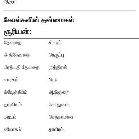
ஆகும்.
கோள்களின் தன்மைகள்
சூரியன்:
தேவதை
சிவன்
அதிதேவதை
நெருப்பு
பிரத்யதி தேவதை
ருத்திரன்
காரகம்
பிதா
க்ஷேத்திரம்
ஆடுதுறை
தானியம்
கோதுமை
புஷ்பம்
செந்தாமரை
உலோகம்
தாமிரம்