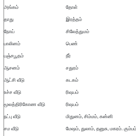
அங்கம்
தோள்
தாது
இரத்தம்
நோய்
சிலேத்துமம்
பாலினம்
பெண்
பஞ்சபூதம்
நீர்
ஆசனம்
சதுரம்
ஆட்சி வீடு
கடகம்
உச்ச வீடு
ரிஷபம்
மூலத்திரிகோண வீடு
ரிஷபம்
நட்பு வீடு
மிதுனம், சிம்மம், கன்னி
சம வீடு
மேஷம், துலாம், தனுசு, மகரம். கும்பம