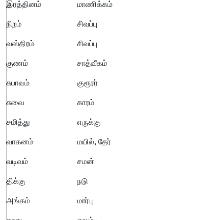
இரத்தினம்
மாணிக்கம்
நிறம்
சிவப்பு
வஸ்திரம்
சிவப்பு
குணம்
சாத்வீகம்
சுபாவம்
குரூரர்
சுவை
காரம்
சமித்து
எருக்கு
வாகனம்
மயில், தேர்
வடிவம்
சமன்
திக்கு
நடு
அங்கம்
மார்பு