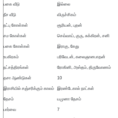
பகை வீடு
இல்லை
நீச வீடு
விருச்சிகம்
நட்பு கோள்கள்
சூரியன், புதன்
சம கோள்கள்
செவ்வாய், குரு, சுக்கிரன், சனி
பகை கோள்கள்
இராகு, கேது
உபகிரகம்
பரிவேடன், கலைஞானபாதன்
நட்சத்திரங்கள்
ரோகினி, அஸ்தம், திருவோணம்
தசா ஆண்டுகள்
10
இராசியில் சஞ்சரிக்கும் காலம்
இரண்டேகால் நாட்கள்
தேசம்
யமுனா தேசம்
பார்வை
7