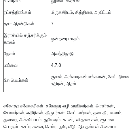
உபகிரகம்
தூமன், சுரேசன்
நட்சத்திரங்கள்
மிருகசீரிடம், சித்திரை, அவிட்டம்
தசா ஆண்டுகள்
7
இராசியில் சஞ்சரிக்கும்
ஒன்றரை மாதம்
காலம்
தேசம்
அவந்திநாடு
பார்வை
4,7,8
குசன், அங்காரகன்.மங்களன், சேய், நிலம
பிற பெயர்கள்
உதிரன், ஆரல்
சகோதர சகோதரிகள், சகோதர வழி உறவினர்கள். அரசர்கள்,
சேவகர்கள், எதிரிகள், திருடர்கள். கெட்டவர்கள், தளபதி, பவளம்,
துவரை, அக்னி பயம், துவேஷம், கடன், விதவைகள், சூடான
பொருள், கசப்பு சுவை, செம்பு, பூமி, வீடு, ஆயுதங்கள் அசையா