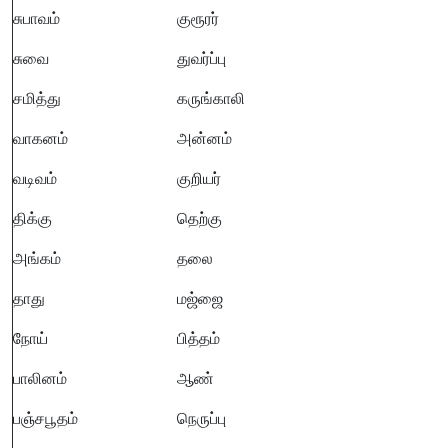
சுபாவம்
குரூரர்
சுவை
துவர்ப்பு
சமித்து
கருங்காலி
வாகனம்
அன்னம்
வடிவம்
குறியர்
திக்கு
தெற்கு
அங்கம்
தலை
தாது
மஜ்ஜை
நோய்
பித்தம்
பாலினம்
ஆண்
பஞ்சபூதம்
நெருப்பு