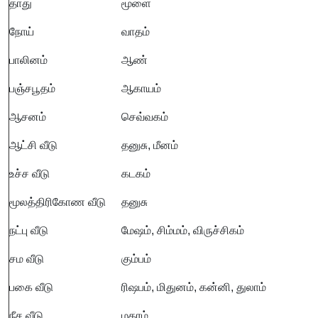
தாது
மூளை
நோய்
வாதம்
பாலினம்
ஆண்
பஞ்சபூதம்
ஆகாயம்
ஆசனம்
செவ்வகம்
ஆட்சி வீடு
தனுசு, மீனம்
உச்ச வீடு
கடகம்
மூலத்திரிகோண வீடு
தனுசு
நட்பு வீடு
மேஷம், சிம்மம், விருச்சிகம்
சம வீடு
கும்பம்
பகை வீடு
ரிஷபம், மிதுனம், கன்னி, துலாம்
நீச வீடு
மகரம்