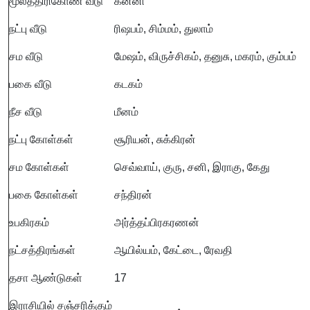
மூலத்திரிகோண வீடு
கன்னி
நட்பு வீடு
ரிஷபம், சிம்மம், துலாம்
சம வீடு
மேஷம், விருச்சிகம், தனுசு, மகரம், கும்பம்
பகை வீடு
கடகம்
நீச வீடு
மீனம்
நட்பு கோள்கள்
சூரியன், சுக்கிரன்
சம கோள்கள்
செவ்வாய், குரு, சனி, இராகு, கேது
பகை கோள்கள்
சந்திரன்
உபகிரகம்
அர்த்தப்பிரகரணன்
நட்சத்திரங்கள்
ஆயில்யம், கேட்டை, ரேவதி
தசா ஆண்டுகள்
17
இராசியில் சஞ்சரிக்கும்