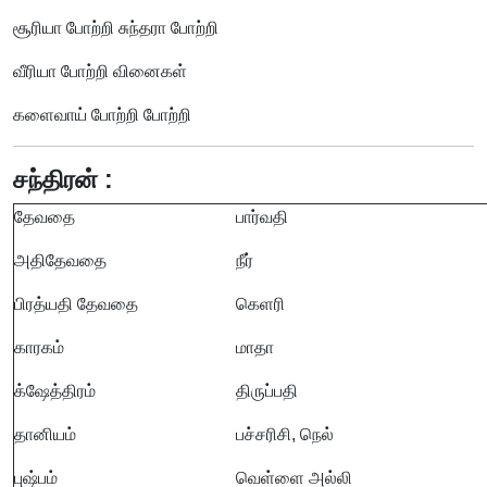
சூரியா போற்றி சுந்தரா போற்றி
வீரியா போற்றி வினைகள்
களைவாய் போற்றி போற்றி
சந்திரன் :
தேவதை
பார்வதி
அதிதேவதை
நீர்
பிரத்யதி தேவதை
கெளரி
காரகம்
மாதா
க்ஷேத்திரம்
திருப்பதி
தானியம்
பச்சரிசி, நெல்
புஷ்பம்
வெள்ளை அல்லி