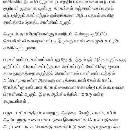
ராசிகளில் இடம் பெற்றுள்ள நடசத்திர மண்டலங்கள் வழியாக,
சூரியன் முதலான ஒன்பது கிரகங்கள் சஞ்சாரம் செய்வதால்
ஏற்படுத்தும் சுகம் மற்றும் துக்கங்களை அறிய உதவும் கணித
சாஸ்திரமே ஜோதிட சாஸ்திரம் ஆகும்.
ஆரூடம்: நாம் மேற்கொள்ளும் காரியம், அல்லது குறிப்பிட்ட
செயலின் விளைவுகள் எப்படி இருக்கும் என்பதை முன் கூட்டியே
கணிக்கும் முறை.
பிரசன்னம்: பிரசன்னம் என்பது ஜோதிடத்தில் ஓர் அங்கமாகும். ஒரு
குறிப்பிட்ட விஷயம் சம்பந்தமாக கேட்கப்படும் கேள்விக்கு ஜனன
கால ஜாதகத்தை கருத்தில் கொள்ளாமல் வான்மண்டலத்தில்
அப்பொழுது உள்ள அதாவது வாடிக்கையாளர் கேள்வி கேட்ட
நேரத்திற்கு உண்டான கிரக நிலைகளை கொண்டு பதில் கூறுவதே
பிரசன்னம் ஆகும். இதை ஆங்கிலத்தில் Horary என்று
கூறுவார்கள்..
பஞ்ச பட்சி சாத்திரம்: வல்லூறு, ஆந்தை, கோழி, காகம், மயில்
ஆகிய ஐந்து வகையான பறவை இனங்களின் செயல்பாடுகளை
அடிப்படையாகக் கொண்டு கணக்கிட்டு கணிக்கும் முறை.பஞ்ச