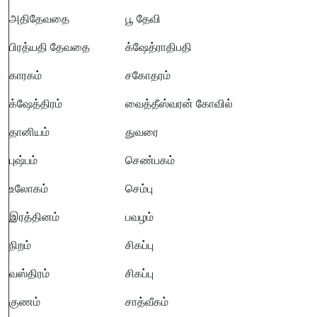
அதிதேவதை
பூ தேவி
பிரத்யதி தேவதை
க்ஷேத்ராதிபதி
காரகம்
சகோதரம்
க்ஷேத்திரம்
வைத்தீஸ்வரன் கோவில்
தானியம்
துவரை
புஷ்பம்
செண்பகம்
உலோகம்
செம்பு
இரத்தினம்
பவழம்
நிறம்
சிகப்பு
வஸ்திரம்
சிகப்பு
குணம்
சாத்வீகம்