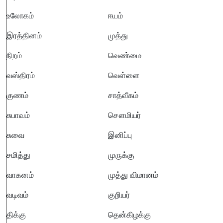
உலோகம்
ஈயம்
இரத்தினம்
முத்து
நிறம்
வெண்மை
வஸ்திரம்
வெள்ளை
குணம்
சாத்வீகம்
சுபாவம்
சௌமியர்
சுவை
இனிப்பு
சமித்து
முருக்கு
வாகனம்
முத்து விமானம்
வடிவம்
குறியர்
திக்கு
தென்கிழக்கு