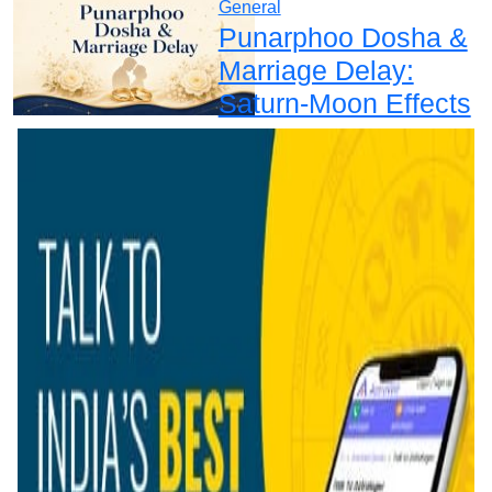
General
Punarphoo Dosha &
Marriage Delay:
Saturn-Moon Effects