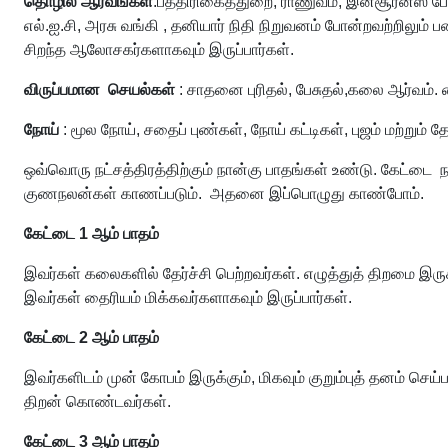
தொழில் ஆர்வங்கள்
:பத்திரிகைத்துறை, ராணுவம், இன்சூரன்ஸ் போ
எல்.ஐ.சி, அரசு வங்கி , தனியார் நிதி நிறுவனம் போன்றவற்றிலும்
சிறந்த ஆலோசகர்களாகவும் இருப்பார்கள்.
விருப்பமான செயல்கள்
: சாதனை புரிதல், பேசுதல்,கலை ஆர்வம்.
நோய்
: மூல நோய், சதைப் புண்கள், நோய் கட்டிகள், புஜம் மற்றும்
ஒவ்வொரு நட்சத்திரத்திற்கும் நான்கு பாதங்கள் உண்டு. கேட்டை ந
குணநலன்கள் காணப்படும். அதனை இப்பொழுது காண்போம்.
கேட்டை 1 ஆம் பாதம்
இவர்கள் கலைகளில் தேர்ச்சி பெற்றவர்கள். எழுத்துத் திறமை இருக
இவர்கள் தைரியம் மிக்கவர்களாகவும் இருப்பார்கள்.
கேட்டை 2 ஆம் பாதம்
இவர்களிடம் முன் கோபம் இருக்கும், மிகவும் குறும்புத் தனம் செய
திறன் கொண்டவர்கள்.
கேட்டை 3 ஆம் பாதம்