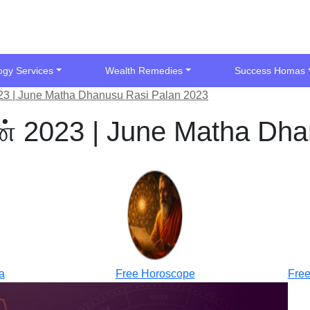
ogy Services
Wealth Remedies
Success Homas
023 | June Matha Dhanusu Rasi Palan 2023
ன் 2023 | June Matha Dh
a
Free Horoscope
Free