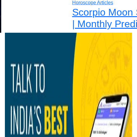
Horoscope Articles
Scorpio Moon 
| Monthly Pred