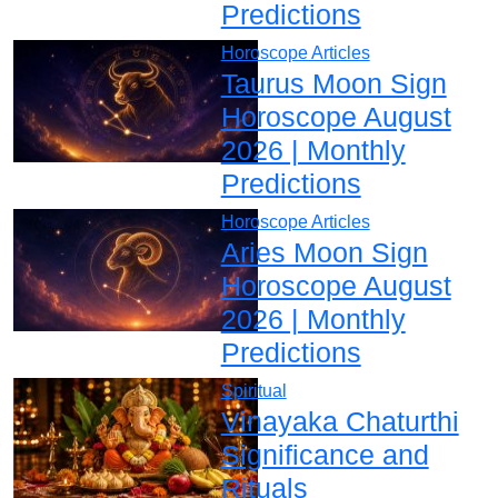
Predictions
Horoscope Articles
Taurus Moon Sign
Horoscope August
2026 | Monthly
Predictions
Horoscope Articles
Aries Moon Sign
Horoscope August
2026 | Monthly
Predictions
Spiritual
Vinayaka Chaturthi
Significance and
Rituals