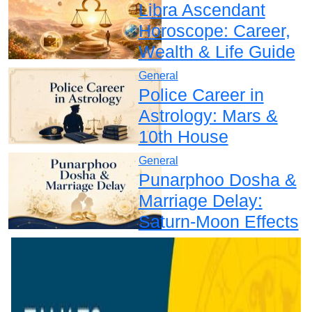
Libra Ascendant
Horoscope: Career,
Wealth & Life Guide
General
Police Career in
Astrology: Mars &
10th House
General
Punarphoo Dosha &
Marriage Delay:
Saturn-Moon Effects